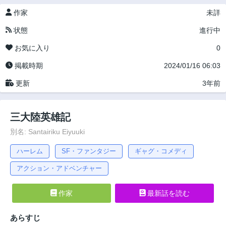
作家
未詳
状態
進行中
お気に入り
0
掲載時期
2024/01/16 06:03
更新
3年前
三大陸英雄記
別名: Santairiku Eiyuuki
ハーレム
SF・ファンタジー
ギャグ・コメディ
アクション・アドベンチャー
作家
最新話を読む
あらすじ