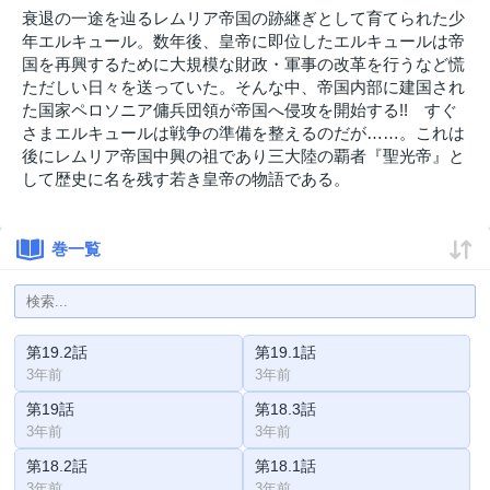
衰退の一途を辿るレムリア帝国の跡継ぎとして育てられた少
年エルキュール。数年後、皇帝に即位したエルキュールは帝
国を再興するために大規模な財政・軍事の改革を行うなど慌
ただしい日々を送っていた。そんな中、帝国内部に建国され
た国家ペロソニア傭兵団領が帝国へ侵攻を開始する!! すぐ
さまエルキュールは戦争の準備を整えるのだが……。これは
後にレムリア帝国中興の祖であり三大陸の覇者『聖光帝』と
して歴史に名を残す若き皇帝の物語である。
巻一覧
第19.2話
第19.1話
3年前
3年前
第19話
第18.3話
3年前
3年前
第18.2話
第18.1話
3年前
3年前