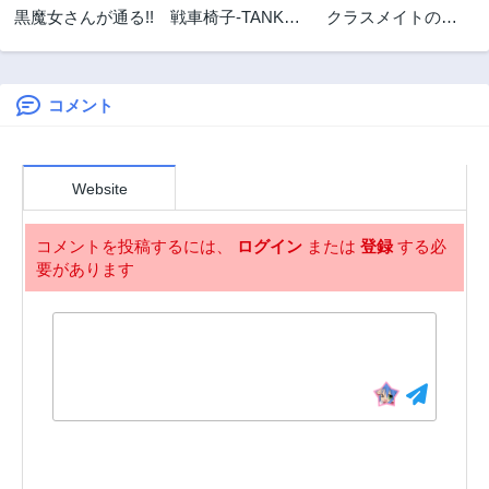
黒魔女さんが通る!!
戦車椅子-TANK
クラスメイトの美
3年前
3年前
CHAIR-
少女四人に頼まれ
第10.2話
第10.1話
たので、VRMMO
3年前
3年前
内で専属料理人を
はじめました
コメント
第9話
第8.2話
3年前
3年前
第8.1話
第7.2話
Website
3年前
3年前
第7.1話
第6.2話
コメントを投稿するには、
ログイン
または
登録
する必
3年前
3年前
要があります
第6.1話
第5.2話
3年前
3年前
第5.1話
第4話
3年前
3年前
第3.2話
第3.1話
3年前
3年前
第2.4話
第2.3話
3年前
3年前