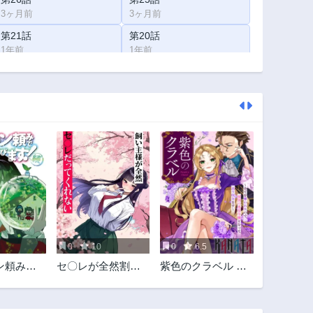
3ヶ月前
3ヶ月前
第21話
第20話
1年前
1年前
第16話
第15話
1年前
1年前
第11話
第10.5話
2年前
2年前
第7.5話
第7話
2年前
2年前
第4話
第3.5話
2年前
2年前
第1話
2年前
0
10
0
6.5
ン頼みで
セ〇レが全然割り
紫色のクラベル ～
す! 続
切ってくれない
全てを奪われたの
で、傾国の悪役令
嬢となって返り咲