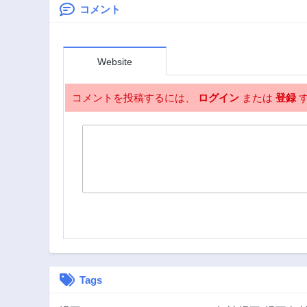
恋の皇太子様でし
コメント
た～
Website
コメントを投稿するには、
ログイン
または
登録
す
Tags