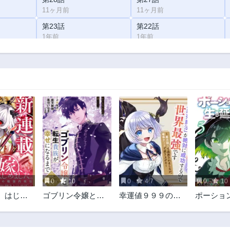
11ヶ月前
11ヶ月前
第23話
第22話
1年前
1年前
第18話
第17話
1年前
1年前
第13話
第12話
1年前
2年前
第9話
第8話
2年前
2年前
第5.5話
第5話
2年前
2年前
第2話
第1.5話
2年前
2年前
0
10
0
4.7
0
10
、はじめ
ゴブリン令嬢と転
幸運値９９９の
ポーショ
～ポンコツ
生貴族が幸せにな
私、【即死魔法】
生き延びま
国内政伝
るまで 婚約者の彼
が絶対に成功する
女のための前世知
ので世界最強です