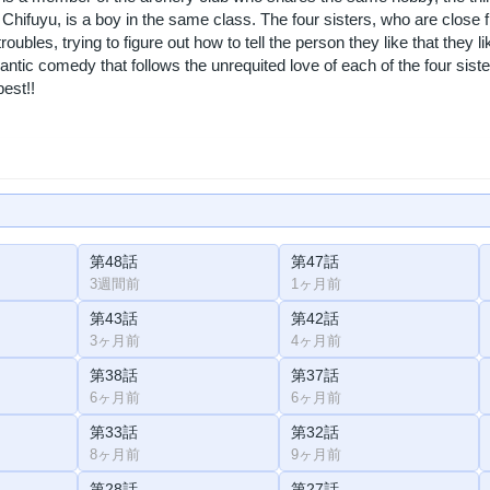
r, Chifuyu, is a boy in the same class. The four sisters, who are close
troubles, trying to figure out how to tell the person they like that they li
ntic comedy that follows the unrequited love of each of the four siste
best!!
第48話
第47話
3週間前
1ヶ月前
第43話
第42話
3ヶ月前
4ヶ月前
第38話
第37話
6ヶ月前
6ヶ月前
第33話
第32話
8ヶ月前
9ヶ月前
第28話
第27話