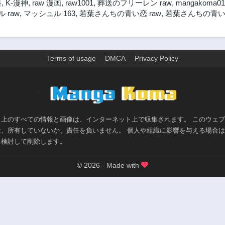
料
,
K-漫神
,
raw 漫画
,
raw1001
,
葬送のフリーレン raw
,
mangakoma01
 raw
,
マッシュル 163
,
若葉さんちの青い恋 raw
,
若葉さんちの青い
Terms of usage
DMCA
Privacy Policy
>
ト上のすべての情報と画像は、インターネット上で収集されます。 このウェ
は、所有していないか、責任を負いません。 個人や組織に影響を与える場合
に検討して削除します。
© 2026 - Made with