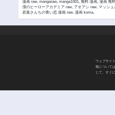
漫画 raw
,
mangaraw
,
manga1001
,
無料 漫画
,
漫画 無
僕のヒーローアカデミア raw
,
アオアシ raw
,
マッシュル
若葉さんちの青い恋 漫画 raw
,
漫画 koma
,
ウェブサイ
報について
じて、すぐ