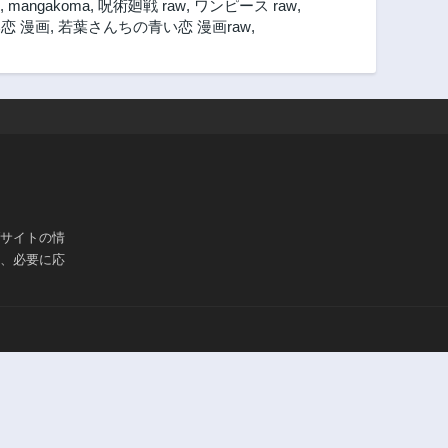
,
mangakoma
,
呪術廻戦 raw
,
ワンピース raw
,
恋 漫画
,
若葉さんちの青い恋 漫画raw
,
ブサイトの情
は、必要に応