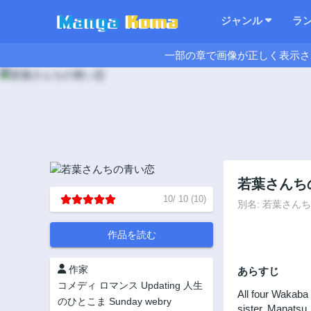
ジャンル
ラ
一部の章で画像が正しく表示さ
若葉さんち
10
/
10
(
10
)
別名: 若葉さんちの青い
作品を読む
作家
あらすじ
コメディ
ロマンス
Updating
人生
All four Wakaba s
のひとこま
Sunday webry
sister, Manatsu,