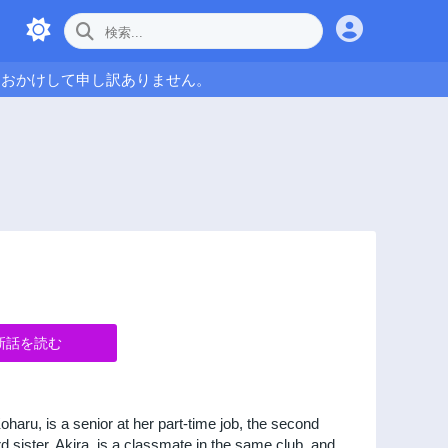
をおかけして申し訳ありません。
新話を読む
 Koharu, is a senior at her part-time job, the second
 sister, Akira, is a classmate in the same club, and