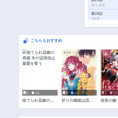
10ヶ月前
第24話
1年前
第19話
1年前
こちらもおすすめ
第14話
1年前
第10話
2年前
第6話
2年前
第3話
2年前
0
10
0
10
0
10
捨てられ花嫁の再
祈りの織姫は恋を
信長の嫁
婚 氷の辺境伯は最
する～嫌われ令嬢
ました 
愛を誓う
の身代わりになっ
魔女の戦
たら、婚約者が初
～