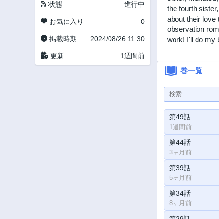
状態
進行中
the fourth siste
about their love 
お気に入り
0
observation roma
掲載時期
2024/08/26 11:30
work! I'll do my 
更新
1週間前
巻一覧
第49話
1週間前
第44話
3ヶ月前
第39話
5ヶ月前
第34話
8ヶ月前
第29話