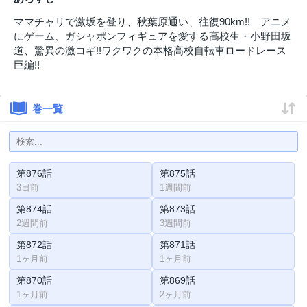
ママチャリで激坂を登り、秋葉原通い、往復90km!! アニメ
にゲーム、ガシャポンフィギュアを愛する高校生・小野田坂
道、驚異の激コギ!!ワクワクの本格高校自転車ロードレース
巨編!!
巻一覧
第876話
第875話
3日前
1週間前
第874話
第873話
2週間前
3週間前
第872話
第871話
1ヶ月前
1ヶ月前
第870話
第869話
1ヶ月前
2ヶ月前