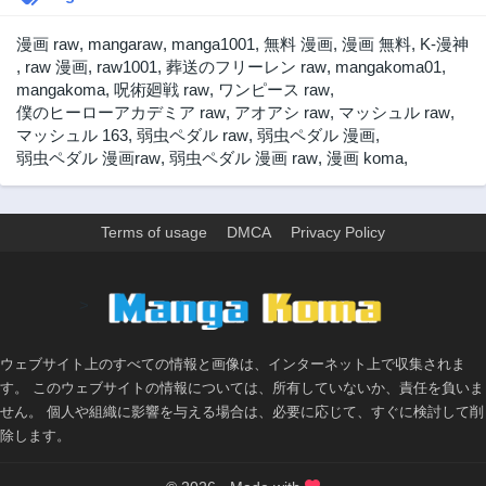
第834話
第833話
11ヶ月前
11ヶ月前
漫画 raw
,
mangaraw
,
manga1001
,
無料 漫画
,
漫画 無料
,
K-漫神
第832話
第831話
,
raw 漫画
,
raw1001
,
葬送のフリーレン raw
,
mangakoma01
,
11ヶ月前
1年前
mangakoma
,
呪術廻戦 raw
,
ワンピース raw
,
僕のヒーローアカデミア raw
,
アオアシ raw
,
マッシュル raw
,
第830話
第829.5話
マッシュル 163
,
弱虫ペダル raw
,
弱虫ペダル 漫画
,
1年前
1年前
弱虫ペダル 漫画raw
,
弱虫ペダル 漫画 raw
,
漫画 koma
,
第829話
第828話
1年前
1年前
第827話
第826話
Terms of usage
DMCA
Privacy Policy
1年前
1年前
第825話
第824話
>
1年前
1年前
第823話
第822話
1年前
1年前
ウェブサイト上のすべての情報と画像は、インターネット上で収集されま
す。 このウェブサイトの情報については、所有していないか、責任を負いま
第821話
第820話
せん。 個人や組織に影響を与える場合は、必要に応じて、すぐに検討して削
1年前
1年前
除します。
第819話
第818話
1年前
1年前