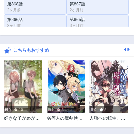
第868話
第867話
2ヶ月前
2ヶ月前
第866話
第865話
2ヶ月前
3ヶ月前
第864話
第863話
3ヶ月前
3ヶ月前
こちらもおすすめ
第862話
第861話
4ヶ月前
4ヶ月前
第860話
第859話
4ヶ月前
4ヶ月前
第858話
第857話
5ヶ月前
5ヶ月前
第855話
第854話
5ヶ月前
5ヶ月前
0
10
1
5
0
5
第853話
第852話
好きな子がめがね
劣等人の魔剣使
人狼への転生、魔
6ヶ月前
6ヶ月前
を忘れた
い スキルボード
王の副官 はじまり
第851話
第850話
を駆使して最強に
の章