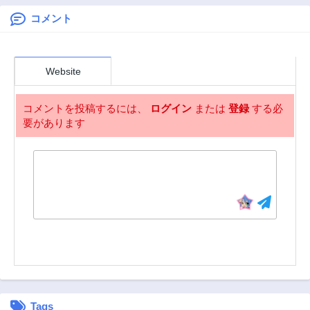
6ヶ月前
6ヶ月前
至る
コメント
第849話
第848話
6ヶ月前
7ヶ月前
第847話
第846話
Website
7ヶ月前
8ヶ月前
第845話
第844.5話
コメントを投稿するには、
ログイン
または
登録
する必
8ヶ月前
8ヶ月前
要があります
第844話
第843話
8ヶ月前
9ヶ月前
第842話
第841話
9ヶ月前
9ヶ月前
第840話
第839話
9ヶ月前
10ヶ月前
第838話
第837話
10ヶ月前
10ヶ月前
第836話
第835話
10ヶ月前
11ヶ月前
Tags