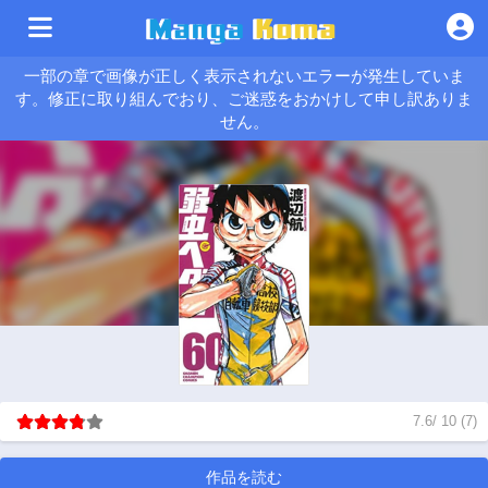
一部の章で画像が正しく表示されないエラーが発生していま
す。修正に取り組んでおり、ご迷惑をおかけして申し訳ありま
せん。
7.6
/
10
(
7
)
作品を読む