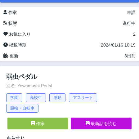
作家
未詳
状態
進行中
お気に入り
2
掲載時期
2024/01/16 10:19
更新
3日前
弱虫ペダル
別名: Yowamushi Pedal
学園
高校生
感動
アスリート
競輪・自転車
作家
最新話を読む
あらすじ