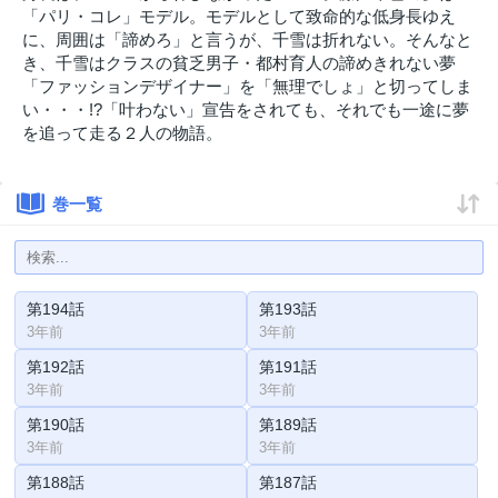
「パリ・コレ」モデル。モデルとして致命的な低身長ゆえ
に、周囲は「諦めろ」と言うが、千雪は折れない。そんなと
き、千雪はクラスの貧乏男子・都村育人の諦めきれない夢
「ファッションデザイナー」を「無理でしょ」と切ってしま
い・・・!?「叶わない」宣告をされても、それでも一途に夢
を追って走る２人の物語。
巻一覧
第194話
第193話
3年前
3年前
第192話
第191話
3年前
3年前
第190話
第189話
3年前
3年前
第188話
第187話