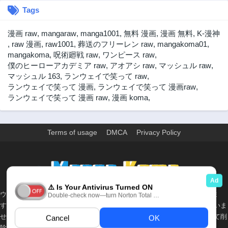
Tags
第152話
第151話
3年前
3年前
漫画 raw
,
mangaraw
,
manga1001
,
無料 漫画
,
漫画 無料
,
K-漫神
第150話
第149話
,
raw 漫画
,
raw1001
,
葬送のフリーレン raw
,
mangakoma01
,
3年前
3年前
mangakoma
,
呪術廻戦 raw
,
ワンピース raw
,
僕のヒーローアカデミア raw
,
アオアシ raw
,
マッシュル raw
,
第148話
第147話
マッシュル 163
,
ランウェイで笑って raw
,
3年前
3年前
ランウェイで笑って 漫画
,
ランウェイで笑って 漫画raw
,
第146話
第145話
ランウェイで笑って 漫画 raw
,
漫画 koma
,
3年前
3年前
第144話
第143話
3年前
3年前
Terms of usage
DMCA
Privacy Policy
第142話
第141話
3年前
3年前
>
第140話
第139話
3年前
3年前
ウェブサイト上のすべての情報と画像は、インターネット上で収集されま
第138話
第137話
す。 このウェブサイトの情報については、所有していないか、責任を負いま
3年前
3年前
せん。 個人や組織に影響を与える場合は、必要に応じて、すぐに検討して削
第136話
第135話
除します。