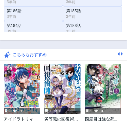
3年前
3年前
第186話
第185話
3年前
3年前
第184話
第183話
3年前
3年前
第182話
第181話
3年前
3年前
こちらもおすすめ
第180話
第179話
3年前
3年前
第178話
第177話
3年前
3年前
第176話
第175話
3年前
3年前
第174話
第173話
3年前
3年前
1
10
0
10
3
10
第172話
第171話
アイドラトリィ
劣等職の回復術
四度目は嫌な死属
3年前
3年前
師、回復アイテム
性魔術師