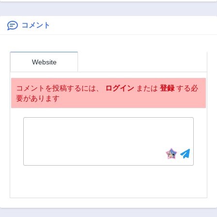
第170話
第169話
のほうが役に立つ
3年前
3年前
と笑われるが、実
は無限の魔力を誇
コメント
第168話
第167話
る最強冒険者なの
3年前
3年前
で全てを治癒し無
第166話
第165話
双します
Website
3年前
3年前
第164話
第163話
コメントを投稿するには、
ログイン
または
登録
する必
3年前
3年前
要があります
第162話
第161話
3年前
3年前
第160話
第159話
3年前
3年前
第158話
第157話
3年前
3年前
第156話
第155話
3年前
3年前
第154話
第153話
3年前
3年前