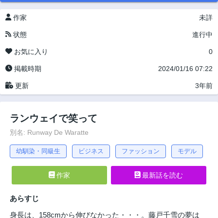
作家
未詳
状態
進行中
お気に入り
0
掲載時期
2024/01/16 07:22
更新
3年前
ランウェイで笑って
別名: Runway De Waratte
幼馴染・同級生
ビジネス
ファッション
モデル
作家
最新話を読む
あらすじ
身長は、158cmから伸びなかった・・・。藤戸千雪の夢は