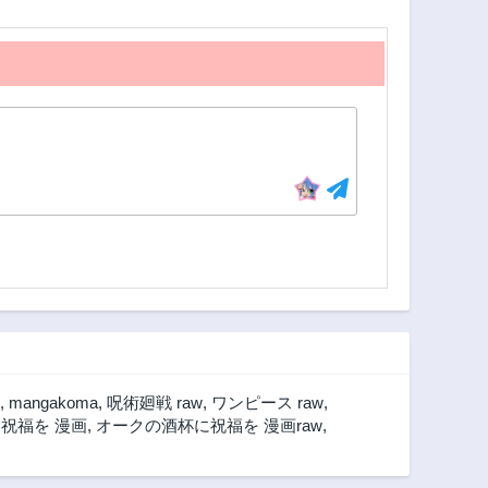
2年前
2年前
第7話
第6話
2年前
2年前
第2話
第1話
2年前
2年前
,
mangakoma
,
呪術廻戦 raw
,
ワンピース raw
,
祝福を 漫画
,
オークの酒杯に祝福を 漫画raw
,