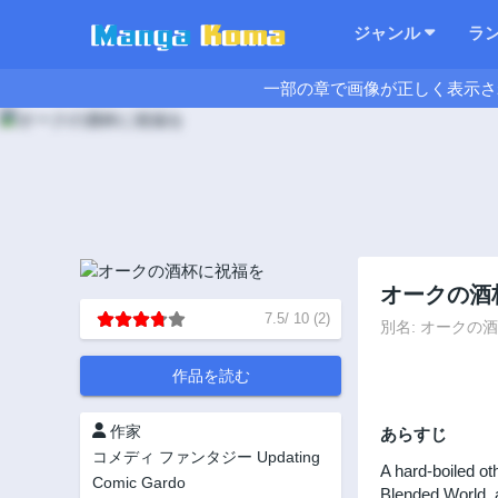
ジャンル
ラ
一部の章で画像が正しく表示さ
オークの酒
7.5
/
10
(
2
)
別名: オークの酒杯に祝福
作品を読む
作家
あらすじ
コメディ
ファンタジー
Updating
A hard-boiled ot
Comic Gardo
Blended World, a