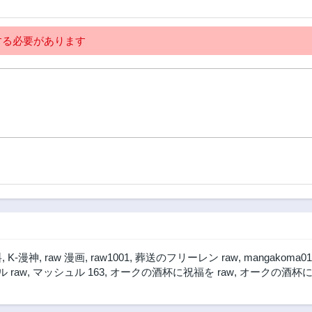
2年前
2年前
第9話
第8話
る必要があります
2年前
2年前
第4話
第3話
2年前
2年前
料
,
K-漫神
,
raw 漫画
,
raw1001
,
葬送のフリーレン raw
,
mangakoma01
 raw
,
マッシュル 163
,
オークの酒杯に祝福を raw
,
オークの酒杯に