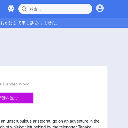
をおかけして申し訳ありません。
 Blended World
新話を読む
f an unscrupulous aristocrat, go on an adventure in the
ch of whiskey left behind by the teleporter Tanaka!