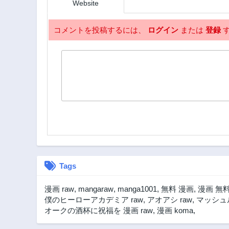
Website
2年前
第10話
コメントを投稿するには、
ログイン
または
登録
す
2年前
第5話
2年前
Tags
漫画 raw
,
mangaraw
,
manga1001
,
無料 漫画
,
漫画 無
僕のヒーローアカデミア raw
,
アオアシ raw
,
マッシュル
オークの酒杯に祝福を 漫画 raw
,
漫画 koma
,