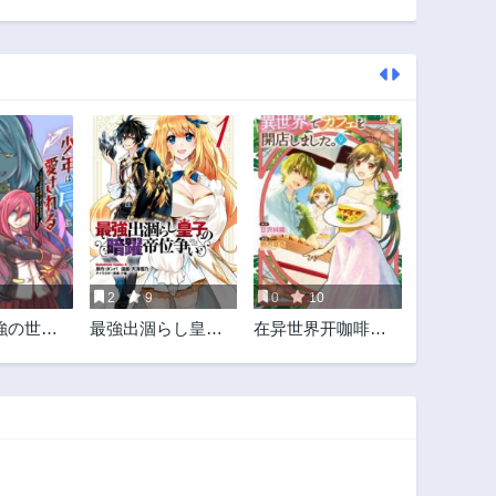
第52話
第51話
11ヶ月前
3ヶ月前
第47話
第46話
1年前
1年前
第42話
第41話
1年前
1年前
第37話
第36話
1年前
1年前
第32話
第31話
1年前
2年前
2
9
0
10
第27話
第26話
強の世界
最強出涸らし皇子
在异世界开咖啡厅
2年前
2年前
は弓に愛
の暗躍帝位争い 無
了哟
第22話
第21話
封印され
能を演じるSSラン
2年前
2年前
くれた力
ク皇子は皇位継承
たちを援
戦を影から支配す
第17話
第16話
～
る
2年前
2年前
第12話
第11話