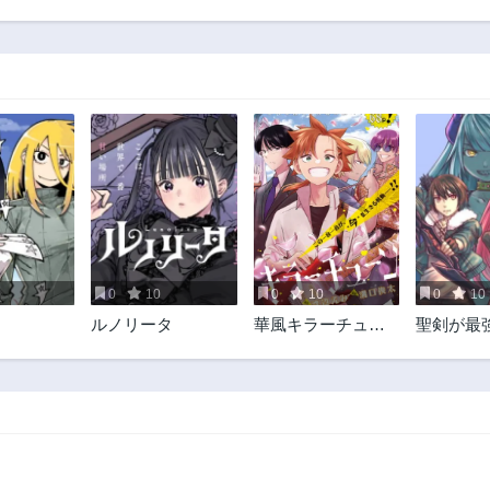
第54話
第53話
11ヶ月前
11ヶ月前
第49話
第48話
1年前
1年前
第44話
第43話
1年前
1年前
第39話
第38話
1年前
1年前
第34話
第33話
1年前
1年前
0
10
0
10
0
10
第29話
第28話
ルノリータ
華風キラーチュー
聖剣が最
2年前
2年前
ン
で、少年
第24話
第23話
される～
2年前
2年前
た魔王が
で聖剣士
第19話
第18話
護します
2年前
2年前
第14話
第13話