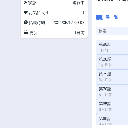
状態
進行中
お気に入り
1
巻一覧
掲載時期
2024/05/17 09:08
更新
1日前
第85話
1日前
第80話
1ヶ月前
第75話
3ヶ月前
第70話
5ヶ月前
第65話
6ヶ月前
第60話
9ヶ月前