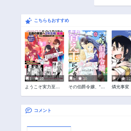
第55話
10ヶ月前
こちらもおすすめ
第50話
3ヶ月前
第45話
1年前
第40話
1年前
第35話
1年前
1
10
0
10
0
10
第30話
ようこそ実力至上
その伯爵令嬢、“替
燐光事変
2年前
主義の教室へ 2年生
え玉”につき 替え玉
第25話
編 2nd Stage
のわたし(妹)が侯爵
2年前
に溺愛されるなん
てあり得ません
コメント
第20話
2年前
第15話