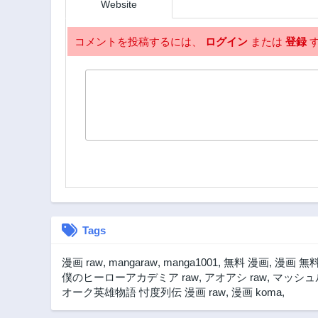
Website
コメントを投稿するには、
ログイン
または
登録
す
Tags
漫画 raw
,
mangaraw
,
manga1001
,
無料 漫画
,
漫画 無
僕のヒーローアカデミア raw
,
アオアシ raw
,
マッシュル
オーク英雄物語 忖度列伝 漫画 raw
,
漫画 koma
,