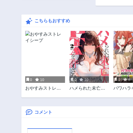
こちらもおすすめ
0
10
0
10
0
8
おやすみストレイ
ハメられた未亡人
パワハラ
シープ
はPTAを許さない
をぶん殴
ック聖剣
クビにな
で、辺境
コメント
房を開く
た