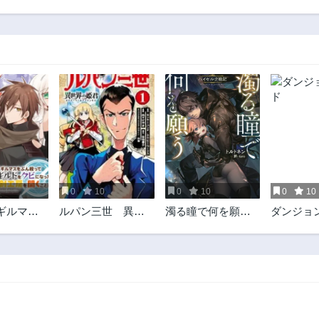
0
10
0
10
0
10
ギルマス
ルパン三世 異世
濁る瞳で何を願う
ダンジョ
ってブラ
界の姫君 ネイバ
ハイセルク戦記
ギルドを
ーワールドプリン
ったの
セス
で聖剣工
ことにし