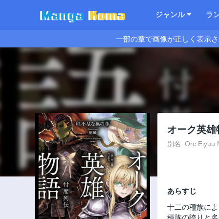
ジャンル
ラ
一部の章で画像が正しく表示さ
オーク英雄
別名: Orc Eiyuu 
あらすじ
十二の種族によ
種族の誇りと名