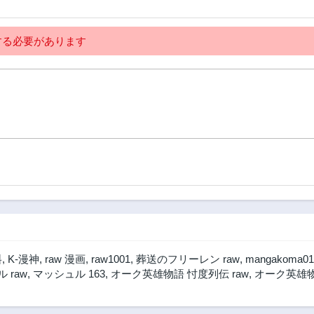
る必要があります
料
,
K-漫神
,
raw 漫画
,
raw1001
,
葬送のフリーレン raw
,
mangakoma01
 raw
,
マッシュル 163
,
オーク英雄物語 忖度列伝 raw
,
オーク英雄物