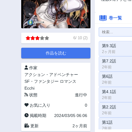
巻一覧
6
/
10
(
2
)
第9.3話
2ヶ月前
作品を読む
第7.2話
2年前
作家
アクション・アドベンチャー
第6話
SF・ファンタジー
ロマンス
2年前
Ecchi
第4.1話
状態
進行中
2年前
お気に入り
0
第2.2話
2年前
掲載時期
2024/03/05 06:06
第1話
更新
2ヶ月前
2年前