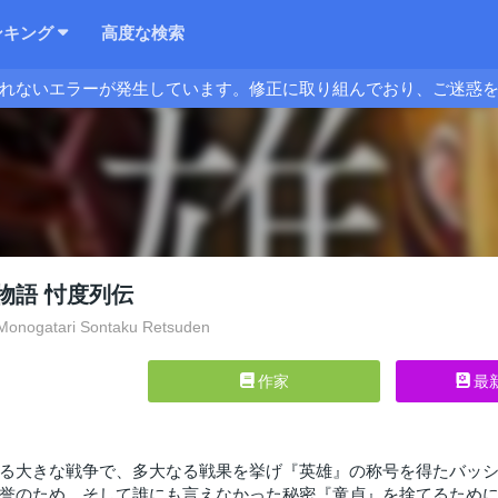
ンキング
高度な検索
れないエラーが発生しています。修正に取り組んでおり、ご迷惑
物語 忖度列伝
Monogatari Sontaku Retsuden
作家
最
る大きな戦争で、多大なる戦果を挙げ『英雄』の称号を得たバッ
誉のため、そして誰にも言えなかった秘密『童貞』を捨てるため