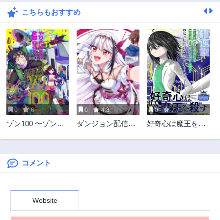
こちらもおすすめ
第9話
第8話
7ヶ月前
7ヶ月前
第7話
第6話
7ヶ月前
8ヶ月前
第5話
第4話
8ヶ月前
8ヶ月前
第3話
第2話
8ヶ月前
8ヶ月前
0
6
0
4.3
0
7.7
第1話
ゾン100 〜ゾンビ
ダンジョン配信を
好奇心は魔王を殺
9ヶ月前
になるまでにした
切り忘れた有名配
す
い100のこと〜
信者を助けたら、
伝説の探索者とし
てバズりはじめた
コメント
～陰キャの俺、謎
スキルだと思って
いた《ルール無
Website
視》でうっかり無
双～