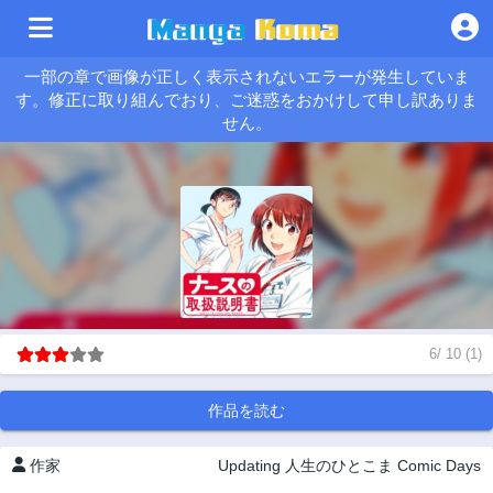
一部の章で画像が正しく表示されないエラーが発生していま
す。修正に取り組んでおり、ご迷惑をおかけして申し訳ありま
せん。
6
/
10
(
1
)
作品を読む
作家
Updating
人生のひとこま
Comic Days