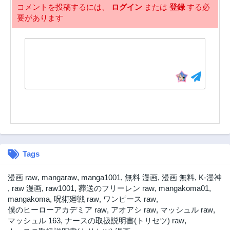
コメントを投稿するには、
ログイン
または
登録
する必
要があります
Tags
漫画 raw
,
mangaraw
,
manga1001
,
無料 漫画
,
漫画 無料
,
K-漫神
,
raw 漫画
,
raw1001
,
葬送のフリーレン raw
,
mangakoma01
,
mangakoma
,
呪術廻戦 raw
,
ワンピース raw
,
僕のヒーローアカデミア raw
,
アオアシ raw
,
マッシュル raw
,
マッシュル 163
,
ナースの取扱説明書(トリセツ) raw
,