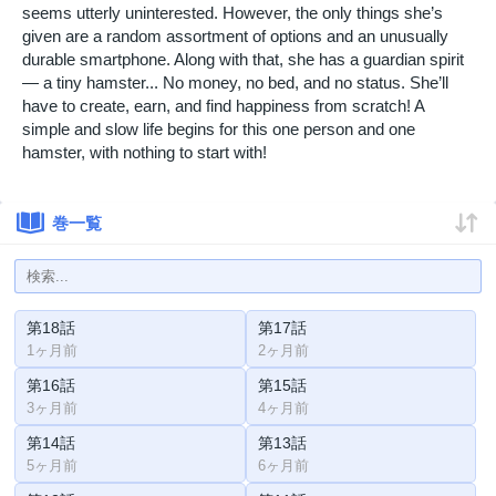
seems utterly uninterested. However, the only things she’s
given are a random assortment of options and an unusually
durable smartphone. Along with that, she has a guardian spirit
— a tiny hamster... No money, no bed, and no status. She’ll
have to create, earn, and find happiness from scratch! A
simple and slow life begins for this one person and one
hamster, with nothing to start with!
巻一覧
第18話
第17話
1ヶ月前
2ヶ月前
第16話
第15話
3ヶ月前
4ヶ月前
第14話
第13話
5ヶ月前
6ヶ月前