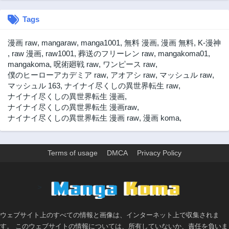
Tags
漫画 raw
,
mangaraw
,
manga1001
,
無料 漫画
,
漫画 無料
,
K-漫神
,
raw 漫画
,
raw1001
,
葬送のフリーレン raw
,
mangakoma01
,
mangakoma
,
呪術廻戦 raw
,
ワンピース raw
,
僕のヒーローアカデミア raw
,
アオアシ raw
,
マッシュル raw
,
マッシュル 163
,
ナイナイ尽くしの異世界転生 raw
,
ナイナイ尽くしの異世界転生 漫画
,
ナイナイ尽くしの異世界転生 漫画raw
,
ナイナイ尽くしの異世界転生 漫画 raw
,
漫画 koma
,
Terms of usage
DMCA
Privacy Policy
>
ウェブサイト上のすべての情報と画像は、インターネット上で収集されま
す。 このウェブサイトの情報については、所有していないか、責任を負いま