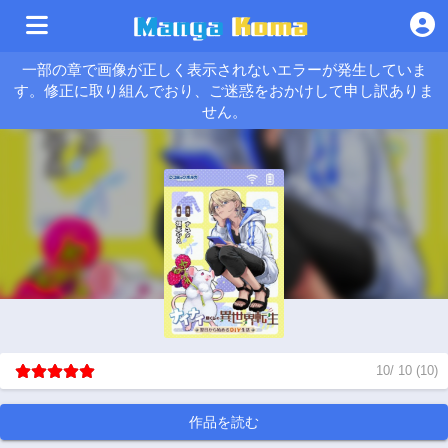
一部の章で画像が正しく表示されないエラーが発生していま
す。修正に取り組んでおり、ご迷惑をおかけして申し訳ありま
せん。
10
/
10
(
10
)
作品を読む