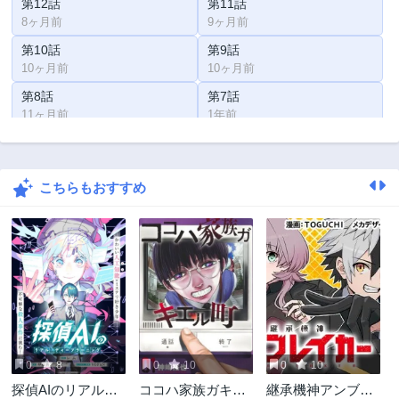
第12話
第11話
8ヶ月前
9ヶ月前
第10話
第9話
10ヶ月前
10ヶ月前
第8話
第7話
11ヶ月前
1年前
第6話
第5話
1年前
1年前
こちらもおすすめ
第4話
第3話
1年前
1年前
第2話
第1話
1年前
1年前
0
8
0
10
0
10
探偵AIのリアル・
ココハ家族ガキエ
継承機神アンブレ