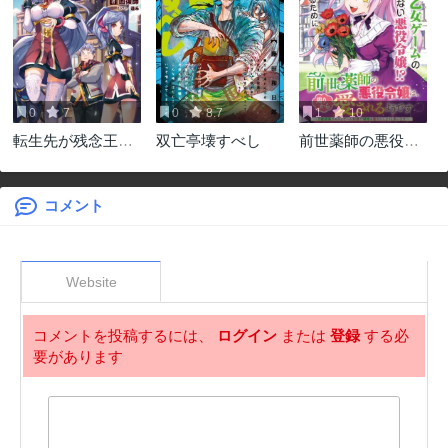
0
7
0
8.7
1
10
転生先が残念王子
双亡亭壊すべし
前世薬師の悪役令
だった件 ～今は腹
嬢は、周りから愛
筋１回もできない
されるようです～
けど痩せて異世界
万能調薬スキルと
コメント
救います～
ゲーム知識で領地
を豊かにしようと
思います～
Website
コメントを投稿するには、
ログイン
または
登録
する必
要があります