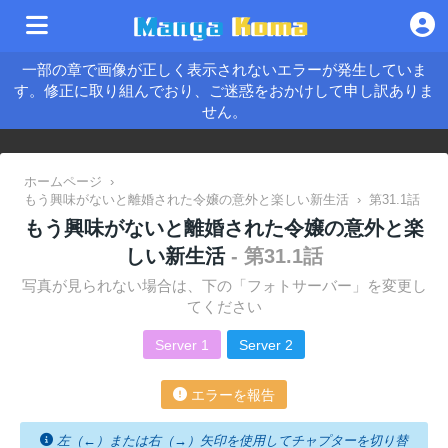
一部の章で画像が正しく表示されないエラーが発生していま
す。修正に取り組んでおり、ご迷惑をおかけして申し訳ありま
せん。
ホームページ
›
もう興味がないと離婚された令嬢の意外と楽しい新生活
›
第31.1話
もう興味がないと離婚された令嬢の意外と楽
しい新生活
- 第31.1話
写真が見られない場合は、下の「フォトサーバー」を変更し
てください
Server 1
Server 2
エラーを報告
左（←）または右（→）矢印を使用してチャプターを切り替