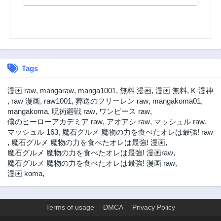
3年前
3年前
第49話
第48話
3年前
3年前
第47話
第46話
3年前
3年前
Tags
第45話
第44話
3年前
3年前
漫画 raw
,
mangaraw
,
manga1001
,
無料 漫画
,
漫画 無料
,
K-漫神
第43話
第42話
,
raw 漫画
,
raw1001
,
葬送のフリーレン raw
,
mangakoma01
,
3年前
3年前
mangakoma
,
呪術廻戦 raw
,
ワンピース raw
,
僕のヒーローアカデミア raw
,
アオアシ raw
,
マッシュル raw
,
第41話
第40話
マッシュル 163
,
魔石グルメ 魔物の力を食べたオレは最強! raw
3年前
3年前
,
魔石グルメ 魔物の力を食べたオレは最強! 漫画
,
第39話
第38話
魔石グルメ 魔物の力を食べたオレは最強! 漫画raw
,
3年前
3年前
魔石グルメ 魔物の力を食べたオレは最強! 漫画 raw
,
漫画 koma
,
第37話
第36話
3年前
3年前
第35話
第34話
Terms of usage
DMCA
Privacy Policy
3年前
3年前