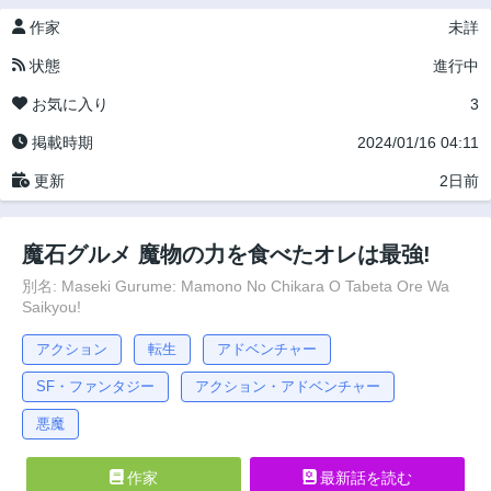
作家
未詳
状態
進行中
お気に入り
3
掲載時期
2024/01/16 04:11
更新
2日前
魔石グルメ 魔物の力を食べたオレは最強!
別名: Maseki Gurume: Mamono No Chikara O Tabeta Ore Wa
Saikyou!
アクション
転生
アドベンチャー
SF・ファンタジー
アクション・アドベンチャー
悪魔
作家
最新話を読む