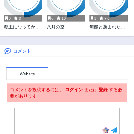
第66.2話
第66.1話
1年前
1年前
0
3
0
10
1
7.6
第65話
第64話
覇王になってから
八月の空
無能と蔑まれた令
1年前
1年前
異世界に来てしま
嬢は婚約破棄さ
第63話
第62話
った!～エディット
れ、辺境の聖女と
1年前
2年前
したゲームキャラ
呼ばれる～傲慢な
達と異世界を蹂躙
婚約者を捨て、護
コメント
第61話
第60話
する我覇王～ THE
衛騎士と幸せにな
2年前
2年前
COMIC
ります～
第59話
第58話
Website
2年前
2年前
第57話
第56話
コメントを投稿するには、
ログイン
または
登録
する必
2年前
2年前
要があります
第55話
第54話
2年前
3年前
第53話
第52話
3年前
3年前
第51話
第50話