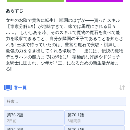
あらすじ
女神のお陰で貴族に転生! 順調のはずが――貰ったスキル
【毒素分解EX】が地味すぎて、家では馬鹿にされる日々
……。 しかしある時、そのスキルで魔物の魔石を食べて能
力を吸収できること、自分が隣国の王子であることを知らさ
れる! 王城で待っていたのは、豊富な魔石で実験・訓練し、
最強の力を引き出してくれる環境で――遂には、伝説の魔物
デュラハンの能力まで我が物に! 積極的な許嫁やドジっ子
女騎士に囲まれ、少年が「王」になるための新生活が始ま
る!!
巻一覧
第76.2話
第76.1話
2日前
3週間前