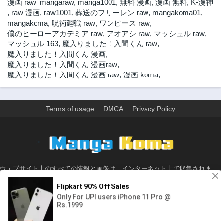
漫画 raw
,
mangaraw
,
manga1001
,
無料 漫画
,
漫画 無料
,
K-漫神
第412話
第411話
,
raw 漫画
,
raw1001
,
葬送のフリーレン raw
,
mangakoma01
,
11ヶ月前
11ヶ月前
mangakoma
,
呪術廻戦 raw
,
ワンピース raw
,
僕のヒーローアカデミア raw
,
アオアシ raw
,
マッシュル raw
,
第410話
第409話
マッシュル 163
,
魔入りました！入間くん raw
,
11ヶ月前
11ヶ月前
魔入りました！入間くん 漫画
,
第408話
第407話
魔入りました！入間くん 漫画raw
,
1年前
1年前
魔入りました！入間くん 漫画 raw
,
漫画 koma
,
第406話
第405話
1年前
1年前
Terms of usage
DMCA
Privacy Policy
第404話
第403話
1年前
1年前
第402話
第401話
>
1年前
1年前
第400話
第399話
ウェブサイト上のすべての情報と画像は、インターネット上で収集されま
1年前
1年前
す。 このウェブサイトの情報については、所有していないか、責任を負いま
第398話
第397話
せん。 個人や組織に影響を与える場合は、必要に応じて、すぐに検討して削
1年前
1年前
除します。
第396話
第395話