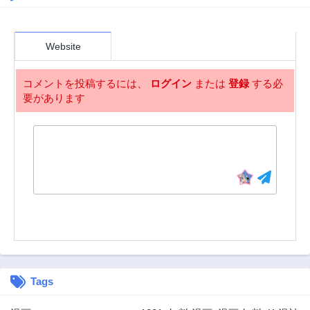
6ヶ月前
6ヶ月前
第427話
第426.5話
Website
5ヶ月前
7ヶ月前
第426話
第425話
コメントを投稿するには、
ログイン
または
登録
する必
7ヶ月前
7ヶ月前
要があります
第424話
第423話
8ヶ月前
8ヶ月前
第422話
第421話
8ヶ月前
8ヶ月前
第420話
第419話
8ヶ月前
9ヶ月前
第418話
第417話
9ヶ月前
10ヶ月前
第416話
第415話
10ヶ月前
10ヶ月前
Tags
第414話
第413話
10ヶ月前
10ヶ月前