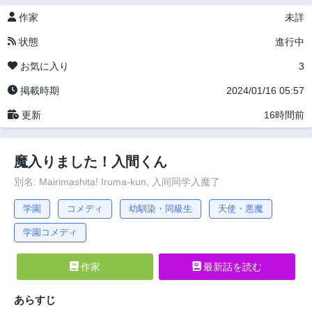
作家
未詳
状態
進行中
お気に入り
3
掲載時期
2024/01/16 05:57
更新
16時間前
魔入りました！入間くん
別名: Mairimashita! Iruma-kun, 入间同学入魔了
学園
コメディ
幼馴染・同級生
天使・悪魔
学園コメディ
作家
最新話を読む
あらすじ