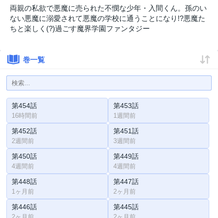
両親の私欲で悪魔に売られた不憫な少年・入間くん。孫のい
ない悪魔に溺愛されて悪魔の学校に通うことになり!?悪魔た
ちと楽しく(?)過ごす魔界学園ファンタジー
巻一覧
第454話
第453話
16時間前
1週間前
第452話
第451話
2週間前
3週間前
第450話
第449話
4週間前
4週間前
第448話
第447話
1ヶ月前
2ヶ月前
第446話
第445話
2ヶ月前
2ヶ月前