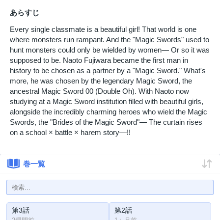
あらすじ
Every single classmate is a beautiful girl! That world is one
where monsters run rampant. And the "Magic Swords" used to
hunt monsters could only be wielded by women— Or so it was
supposed to be. Naoto Fujiwara became the first man in
history to be chosen as a partner by a "Magic Sword." What's
more, he was chosen by the legendary Magic Sword, the
ancestral Magic Sword 00 (Double Oh). With Naoto now
studying at a Magic Sword institution filled with beautiful girls,
alongside the incredibly charming heroes who wield the Magic
Swords, the "Brides of the Magic Sword"— The curtain rises
on a school × battle × harem story—!!
巻一覧
第3話
第2話