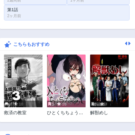
2週間前
1ヶ月前
第1話
2ヶ月前
こちらもおすすめ
0
10
0
10
0
3
救済の教室
ひとくちちょうだ
解獣めし
い