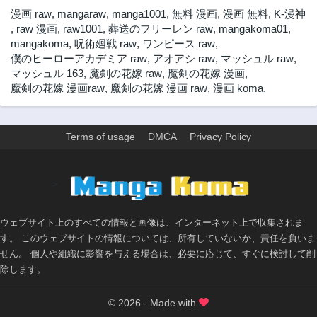
漫画 raw
,
mangaraw
,
manga1001
,
無料 漫画
,
漫画 無料
,
K-漫神
,
raw 漫画
,
raw1001
,
葬送のフリーレン raw
,
mangakoma01
,
mangakoma
,
呪術廻戦 raw
,
ワンピース raw
,
僕のヒーローアカデミア raw
,
アオアシ raw
,
マッシュル raw
,
マッシュル 163
,
魔剣の花嫁 raw
,
魔剣の花嫁 漫画
,
魔剣の花嫁 漫画raw
,
魔剣の花嫁 漫画 raw
,
漫画 koma
,
Terms of usage
DMCA
Privacy Policy
>
ウェブサイト上のすべての情報と画像は、インターネット上で収集されま
す。 このウェブサイトの情報については、所有していないか、責任を負いま
せん。 個人や組織に影響を与える場合は、必要に応じて、すぐに検討して削
除します。
© 2026 - Made with