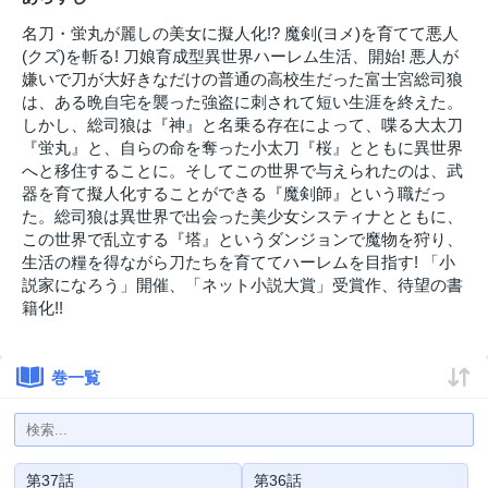
名刀・蛍丸が麗しの美女に擬人化!? 魔剣(ヨメ)を育てて悪人
(クズ)を斬る! 刀娘育成型異世界ハーレム生活、開始! 悪人が
嫌いで刀が大好きなだけの普通の高校生だった富士宮総司狼
は、ある晩自宅を襲った強盗に刺されて短い生涯を終えた。
しかし、総司狼は『神』と名乗る存在によって、喋る大太刀
『蛍丸』と、自らの命を奪った小太刀『桜』とともに異世界
へと移住することに。そしてこの世界で与えられたのは、武
器を育て擬人化することができる『魔剣師』という職だっ
た。総司狼は異世界で出会った美少女システィナとともに、
この世界で乱立する『塔』というダンジョンで魔物を狩り、
生活の糧を得ながら刀たちを育ててハーレムを目指す! 「小
説家になろう」開催、「ネット小説大賞」受賞作、待望の書
籍化!!
巻一覧
第37話
第36話