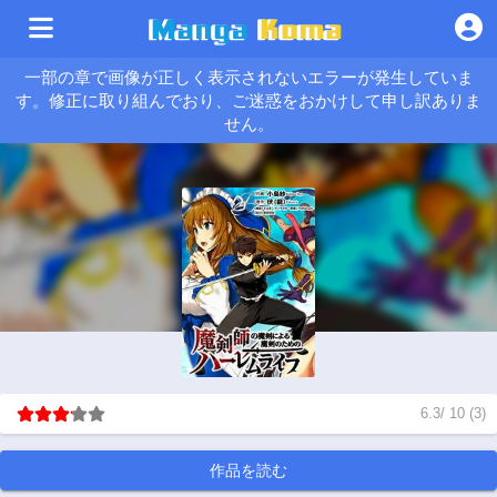
一部の章で画像が正しく表示されないエラーが発生していま
す。修正に取り組んでおり、ご迷惑をおかけして申し訳ありま
せん。
6.3
/
10
(
3
)
作品を読む