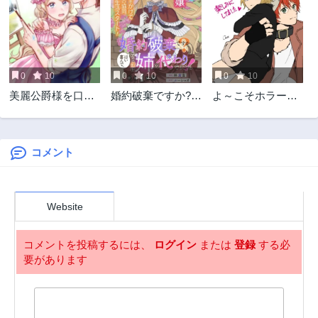
第27話
第26話
2年前
3年前
第25話
第24話
3年前
3年前
0
10
0
10
0
10
第23話
第22話
美麗公爵様を口説
婚約破棄ですか?は
よ～こそホラー学
3年前
3年前
いてこいと命じら
い喜んで。だって
科へ
第21話
第20話
れたのに、予想外
僕は姉の代わりで
3年前
3年前
に溺愛されていま
すから!
す
コメント
第19話
第18話
3年前
3年前
第17話
第16話
Website
3年前
3年前
第15話
第14話
コメントを投稿するには、
ログイン
または
登録
する必
3年前
3年前
要があります
第13話
第12話
3年前
3年前
第11話
第10話