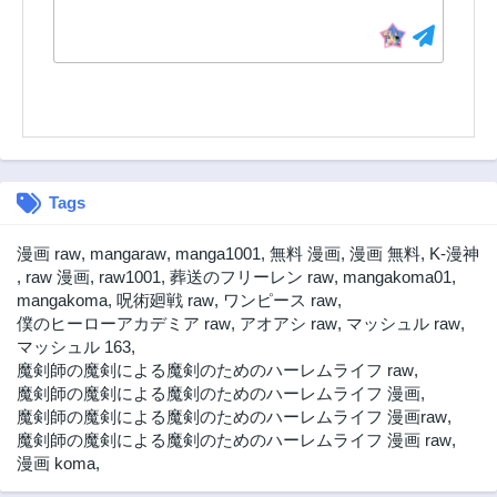
3年前
3年前
第9話
第8.2話
3年前
3年前
第8.1話
第7話
3年前
3年前
第6話
第5話
3年前
3年前
Tags
第4話
第3話
3年前
3年前
漫画 raw
,
mangaraw
,
manga1001
,
無料 漫画
,
漫画 無料
,
K-漫神
第2話
第1話
,
raw 漫画
,
raw1001
,
葬送のフリーレン raw
,
mangakoma01
,
3年前
3年前
mangakoma
,
呪術廻戦 raw
,
ワンピース raw
,
僕のヒーローアカデミア raw
,
アオアシ raw
,
マッシュル raw
,
マッシュル 163
,
魔剣師の魔剣による魔剣のためのハーレムライフ raw
,
魔剣師の魔剣による魔剣のためのハーレムライフ 漫画
,
魔剣師の魔剣による魔剣のためのハーレムライフ 漫画raw
,
魔剣師の魔剣による魔剣のためのハーレムライフ 漫画 raw
,
漫画 koma
,