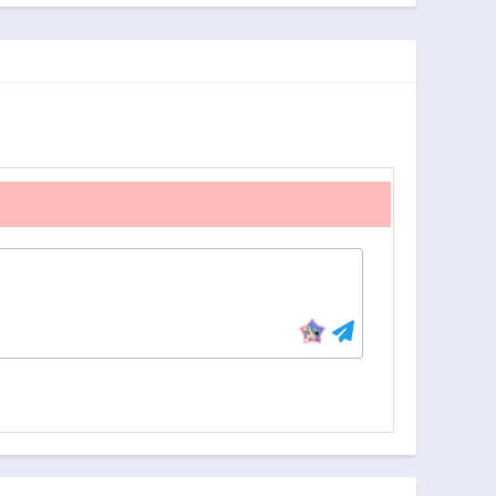
戻る
スターに世話を焼
かれまくったって
別にいいだろう?