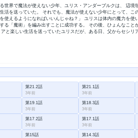
る世界で魔法が使えない少年、ユリス・アンダーブルクは、 辺境
生活を送っていた。 それでも、魔法が使えない少年にとって、こ
を使えるようになればいいんじゃね？」 ユリスは体内の魔力を使
する「魔術」を編み出すことに成功する。 その後、ひょんなこと
リアと楽しい生活を送っていたユリスだが、ある日、父からセシリ
第21.2話
第21.1話
3年前
3年前
第19.1話
第18.3話
3年前
3年前
第17.2話
第17.1話
3年前
3年前
第15話
第14.3話