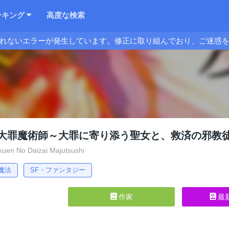
ンキング
高度な検索
れないエラーが発生しています。修正に取り組んでおり、ご迷惑
大罪魔術師～大罪に寄り添う聖女と、救済の邪教
en No Daizai Majutsushi
魔法
SF・ファンタジー
作家
最