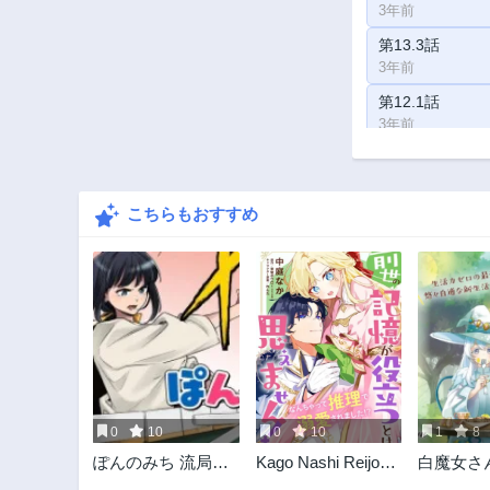
3年前
第13.3話
3年前
第12.1話
3年前
第9.3話
3年前
こちらもおすすめ
第8.1話
3年前
第6.2話
3年前
第4.3話
3年前
第3.1話
3年前
0
10
0
10
1
8
ぽんのみち 流局西
Kago Nashi Reijo
白魔女さ
入編
No Chisana Mura
境ぐらし