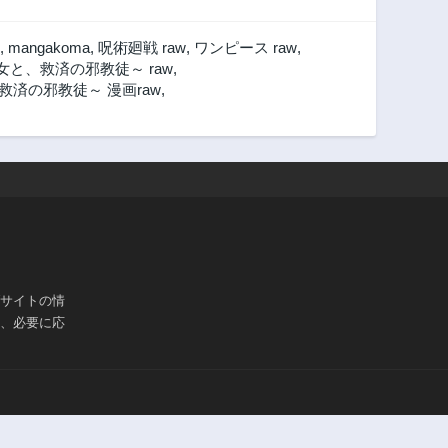
,
mangakoma
,
呪術廻戦 raw
,
ワンピース raw
,
と、救済の邪教徒～ raw
,
済の邪教徒～ 漫画raw
,
ブサイトの情
は、必要に応