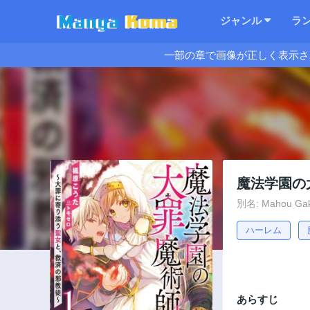
ジャンル
ラ
一部の章で画像が正しく表示さ
魔法学園の
別名: Mahou Gaku
ハーレム
あらすじ