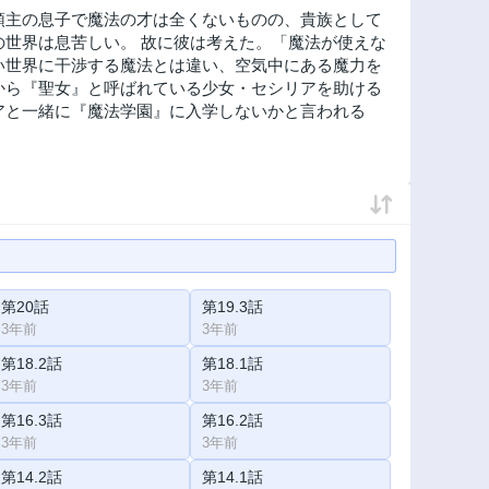
領主の息子で魔法の才は全くないものの、貴族として
の世界は息苦しい。 故に彼は考えた。「魔法が使えな
い世界に干渉する魔法とは違い、空気中にある魔力を
から『聖女』と呼ばれている少女・セシリアを助ける
アと一緒に『魔法学園』に入学しないかと言われる
第20話
第19.3話
3年前
3年前
第18.2話
第18.1話
3年前
3年前
第16.3話
第16.2話
3年前
3年前
第14.2話
第14.1話