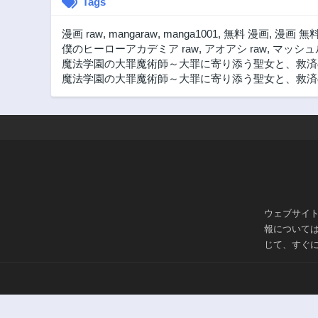
Tags
漫画 raw
,
mangaraw
,
manga1001
,
無料 漫画
,
漫画 無
僕のヒーローアカデミア raw
,
アオアシ raw
,
マッシュル
魔法学園の大罪魔術師～大罪に寄り添う聖女と、救済
魔法学園の大罪魔術師～大罪に寄り添う聖女と、救済の邪
ウェブサイ
報について
じて、すぐ