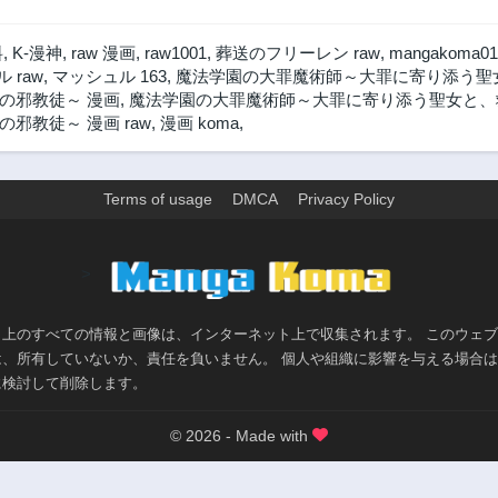
料
,
K-漫神
,
raw 漫画
,
raw1001
,
葬送のフリーレン raw
,
mangakoma01
 raw
,
マッシュル 163
,
魔法学園の大罪魔術師～大罪に寄り添う聖女
の邪教徒～ 漫画
,
魔法学園の大罪魔術師～大罪に寄り添う聖女と、救
教徒～ 漫画 raw
,
漫画 koma
,
Terms of usage
DMCA
Privacy Policy
>
ト上のすべての情報と画像は、インターネット上で収集されます。 このウェ
は、所有していないか、責任を負いません。 個人や組織に影響を与える場合
に検討して削除します。
© 2026 - Made with