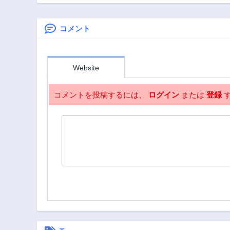
Sa, Ryochi Unei Wo
魔女はの
Hajimemasho!
らしたい
コメント
Website
コメントを投稿するには、
ログイン
または
登録
す