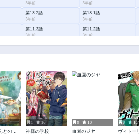
3年前
3年前
第13.2話
第13.1話
3年前
3年前
第11.3話
第11.2話
3年前
3年前
第9.2話
第9.1話
3年前
3年前
第7.3話
第7.2話
3年前
3年前
第6.1話
第5.3話
3年前
3年前
第4.2話
第4.1話
3年前
3年前
第2.3話
第2.2話
3年前
3年前
1
10
0
10
0
10
んとの辺
神様の学校
血園のジヤ
ヴィトー
 ～最強の
督