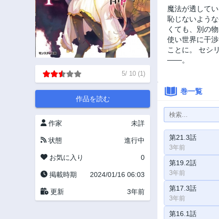
魔法が透してい
恥じないような
くても、別の物
使い世界に干渉
ことに。 セシ
――。
5
/
10
(
1
)
巻一覧
作品を読む
作家
未詳
第21.3話
状態
進行中
3年前
お気に入り
0
第19.2話
3年前
掲載時期
2024/01/16 06:03
第17.3話
更新
3年前
3年前
第16.1話