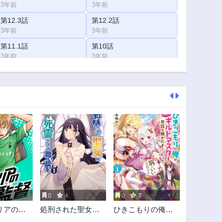
3年前
3年前
第12.3話
第12.2話
3年前
3年前
第11.1話
第10話
3年前
3年前
第8.3話
第8.2話
3年前
3年前
第7.1話
第6.3話
3年前
3年前
第5.2話
第5.1話
3年前
3年前
第3.3話
第3.2話
3年前
3年前
第2.1話
第1話
3年前
3年前
0
4
0
7
リアの監
処刑された聖女は
ひきこもりの俺が
死霊となって舞い
かわいいギルドマ