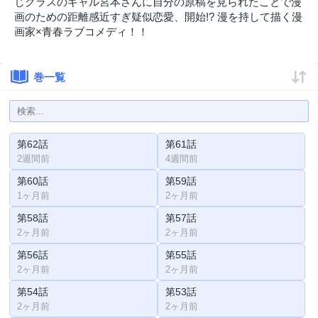
じクラスのギャル宮本さんに自分の原稿を見られたことで漫
画のための距離感近すぎ疑似恋愛、開始!? 漫を持して描く漫
画家×青春ラブコメディ！！
巻一覧
第62話
第61話
2週間前
4週間前
第60話
第59話
1ヶ月前
2ヶ月前
第58話
第57話
2ヶ月前
2ヶ月前
第56話
第55話
2ヶ月前
2ヶ月前
第54話
第53話
2ヶ月前
2ヶ月前