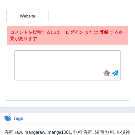
2ヶ月前
2ヶ月前
第34話
第33話
Website
2ヶ月前
2ヶ月前
第32話
第31話
コメントを投稿するには、
ログイン
または
登録
する必
2ヶ月前
2ヶ月前
要があります
第30話
第29話
2ヶ月前
2ヶ月前
第28話
第27話
2ヶ月前
2年前
第26話
第25話
2年前
2年前
第24話
第23話
2年前
2年前
第22話
第21話
2年前
2年前
Tags
第20話
第19話
2年前
2年前
漫画 raw
,
mangaraw
,
manga1001
,
無料 漫画
,
漫画 無料
,
K-漫神