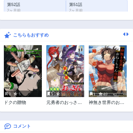
第52話
第51話
2ヶ月前
2ヶ月前
第50話
第49話
2ヶ月前
2ヶ月前
こちらもおすすめ
第48話
第47話
2ヶ月前
2ヶ月前
第46話
第45話
2ヶ月前
2ヶ月前
第44話
第43話
2ヶ月前
2ヶ月前
第42話
第41話
2ヶ月前
2ヶ月前
0
5
0
10
1
10
第40話
第39話
ドクの贈物
元勇者のおっさ
神無き世界のおね
2ヶ月前
2ヶ月前
ん、もう一度世界
ーちゃん活動
第38話
第37話
を救う
2ヶ月前
2ヶ月前
コメント
第36話
第35話