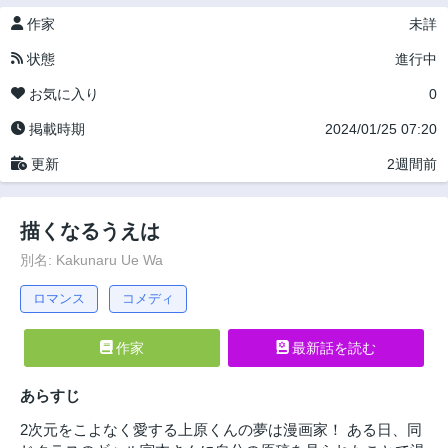
作家
未詳
状態
進行中
お気に入り
0
掲載時期
2024/01/25 07:20
更新
2週間前
描くなるうえは
別名: Kakunaru Ue Wa
ロマンス
コメディ
作家
最新話を読む
あらすじ
2次元をこよなく愛する上原くんの夢は漫画家！ ある日、同