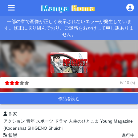
一部の章で画像が正しく表示されないエラーが発生していま
す。修正に取り組んでおり、ご迷惑をおかけして申し訳ありま
せん。
6
/
10
(
5
)
作品を読む
作家
アクション
青年
スポーツ
ドラマ
人生のひとこま
Young Magazine
(Kodansha)
SHIGENO Shuichi
状態
進行中