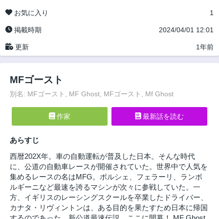
お気に入り
1
掲載時期
2024/04/01 12:01
更新
1年前
MFゴースト
別名: MFゴースト, MF Ghost, MFゴースト, Mf Ghost
作家
最新話を読む
あらすじ
西暦202X年。車の自動運転が普及した日本。そんな時代
に、公道の自動車レースが開催されていた。世界中で人気を
集めるレースの名はMFG。ポルシェ、フェラーリ、ランボ
ルギーニなど最速を誇るマシンが次々に参戦していた。一
方、イギリスのレーシングスクールを卒業したドライバー、
カナタ・リヴィントンは、ある目的を果たすため日本に帰国
するのであった。新公道最速伝説、ここに開幕！ MF Ghost