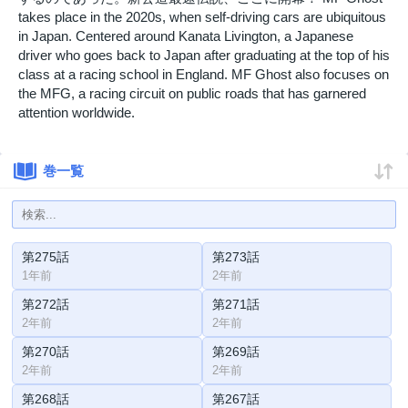
takes place in the 2020s, when self-driving cars are ubiquitous
in Japan. Centered around Kanata Livington, a Japanese
driver who goes back to Japan after graduating at the top of his
class at a racing school in England. MF Ghost also focuses on
the MFG, a racing circuit on public roads that has garnered
attention worldwide.
巻一覧
第275話
第273話
1年前
2年前
第272話
第271話
2年前
2年前
第270話
第269話
2年前
2年前
第268話
第267話