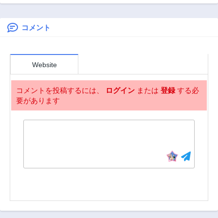
第250話
第249話
力魔法で無双する
俺だけレベル限界
2年前
2年前
がないので無限に
強くなる無双ライ
コメント
第248話
第247話
フ～
2年前
2年前
第246話
第245話
Website
2年前
2年前
第244話
第243話
コメントを投稿するには、
ログイン
または
登録
する必
2年前
2年前
要があります
第242話
第241話
2年前
2年前
第240話
第239話
2年前
2年前
第238話
第237話
2年前
2年前
第236話
第235話
2年前
2年前
第234話
第233話
2年前
2年前