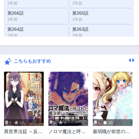
2年前
2年前
第266話
第265話
2年前
2年前
第264話
第263話
2年前
2年前
第262話
第261話
2年前
2年前
こちらもおすすめ
第260話
第259話
2年前
2年前
第258話
第257話
2年前
2年前
第256話
第255話
2年前
2年前
第254話
第253話
2年前
2年前
0
10
0
9
0
10
第252話
第251話
異世界法廷 ～反駁
ノロマ魔法と呼ば
最弱職が前世の知
2年前
2年前
の異法弁護士～
れた魔法使いは重
識で世界最強 ～