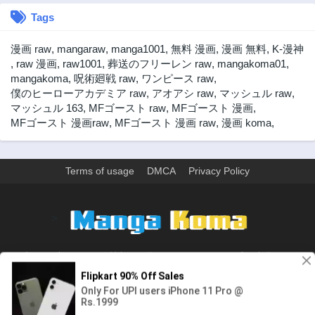
Tags
第232話
第231話
2年前
2年前
漫画 raw
,
mangaraw
,
manga1001
,
無料 漫画
,
漫画 無料
,
K-漫神
第230話
第229話
,
raw 漫画
,
raw1001
,
葬送のフリーレン raw
,
mangakoma01
,
2年前
2年前
mangakoma
,
呪術廻戦 raw
,
ワンピース raw
,
僕のヒーローアカデミア raw
,
アオアシ raw
,
マッシュル raw
,
第228話
第227話
マッシュル 163
,
MFゴースト raw
,
MFゴースト 漫画
,
2年前
2年前
MFゴースト 漫画raw
,
MFゴースト 漫画 raw
,
漫画 koma
,
第226話
第225話
2年前
2年前
第224話
第223話
Terms of usage
DMCA
Privacy Policy
2年前
2年前
第222話
第221話
>
2年前
2年前
第220話
第219話
2年前
2年前
ウェブサイト上のすべての情報と画像は、インターネット上で収集されま
す。 このウェブサイトの情報については、所有していないか、責任を負いま
第218話
第217話
せん。 個人や組織に影響を与える場合は、必要に応じて、すぐに検討して削
2年前
2年前
除します。
第216話
第215話