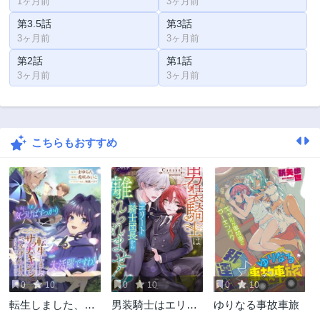
1ヶ月前
3ヶ月前
第3.5話
第3話
3ヶ月前
3ヶ月前
第2話
第1話
3ヶ月前
3ヶ月前
こちらもおすすめ
0
10
0
10
0
10
転生しました、サ
男装騎士はエリー
ゆりなる事故車旅
ラナ・キンジェで
ト騎士団長から離