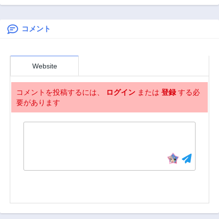
す。ごきげんよ
れられません!
う。 ～優雅なスロ
ーライフで大忙し
コメント
～, 転生しました、
サラナ・キンジェ
です。ごきげんよ
Website
う。 ～婚約破棄さ
れたので田舎で気
ままに暮らしたい
コメントを投稿するには、
ログイン
または
登録
する必
と思います～
要があります