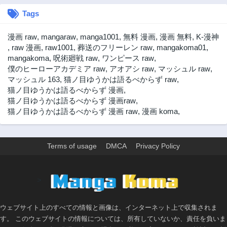
Tags
漫画 raw
,
mangaraw
,
manga1001
,
無料 漫画
,
漫画 無料
,
K-漫神
,
raw 漫画
,
raw1001
,
葬送のフリーレン raw
,
mangakoma01
,
mangakoma
,
呪術廻戦 raw
,
ワンピース raw
,
僕のヒーローアカデミア raw
,
アオアシ raw
,
マッシュル raw
,
マッシュル 163
,
猫ノ目ゆうかは語るべからず raw
,
猫ノ目ゆうかは語るべからず 漫画
,
猫ノ目ゆうかは語るべからず 漫画raw
,
猫ノ目ゆうかは語るべからず 漫画 raw
,
漫画 koma
,
Terms of usage
DMCA
Privacy Policy
>
ウェブサイト上のすべての情報と画像は、インターネット上で収集されま
す。 このウェブサイトの情報については、所有していないか、責任を負いま