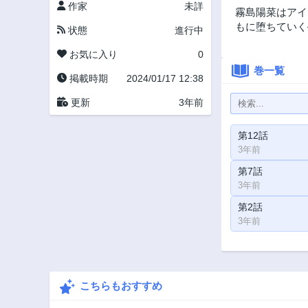
作家
未詳
霧島陽菜はアイ
もに堕ちていく
状態
進行中
お気に入り
0
巻一覧
掲載時期
2024/01/17 12:38
更新
3年前
第12話
3年前
第7話
3年前
第2話
3年前
こちらもおすすめ