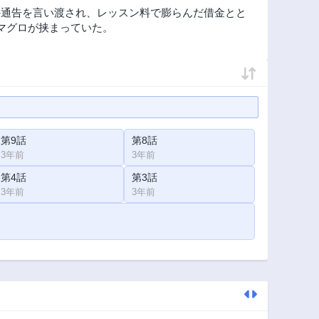
外通告を言い渡され、レッスン料で膨らんだ借金とと
…マグロが挟まっていた。
第9話
第8話
3年前
3年前
第4話
第3話
3年前
3年前