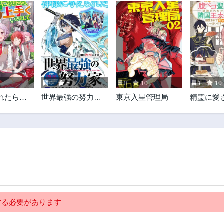
0
5
0
10
1
10
れたら、
世界最強の努力家 ~
東京入星管理局
精霊に愛
手くいき
才能が【努力】だ
た腹ペコ
ったので効率良く
放された
規格外の努力をし
王太子に
てみる~
て幸せい
す
る必要があります