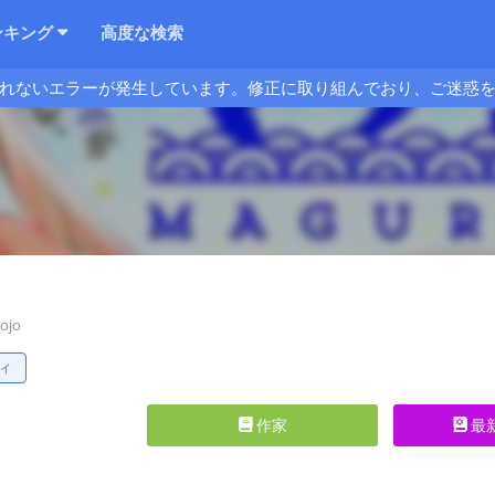
ンキング
高度な検索
れないエラーが発生しています。修正に取り組んでおり、ご迷惑
ojo
ィ
作家
最