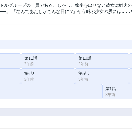
ドルグループの一員である。しかし、数字を出せない彼女は戦力
──。 「なんであたしがこんな目に!?」そう叫ぶ少女の股には…
第11話
第10話
3年前
3年前
第6話
第5話
3年前
3年前
第1話
3年前