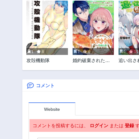
1
8
1
6
0
10
攻殻機動隊
婚約破棄された飯
追い出さ
炊き令嬢の私は冷
何かと上
酷公爵と専属契約
まして
しました～ですが
胃袋を掴んだ結
コメント
果、冷たかった公
爵様がどんどん優
しくなっています
Website
～
コメントを投稿するには、
ログイン
または
登録
す