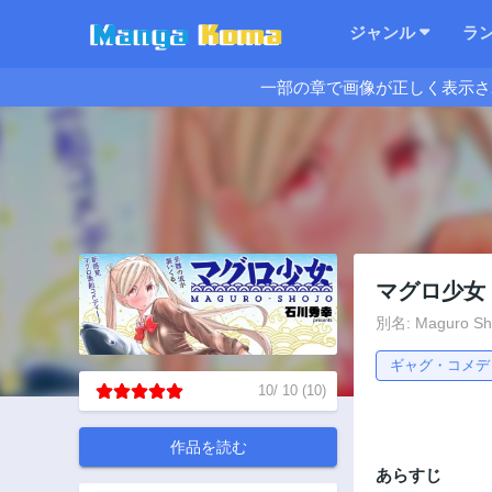
ジャンル
ラ
一部の章で画像が正しく表示さ
マグロ少女
別名: Maguro Sh
ギャグ・コメデ
10
/
10
(
10
)
作品を読む
あらすじ