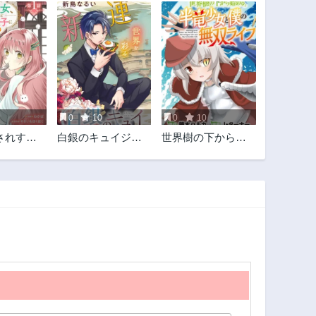
0
10
0
10
されすぎ
白銀のキュイジー
世界樹の下から始
聖女、追
ヌ～明治外交官の
める半竜少女と僕
けど隣国
料理人～
の無双ライフ
溺愛され
っぱいで