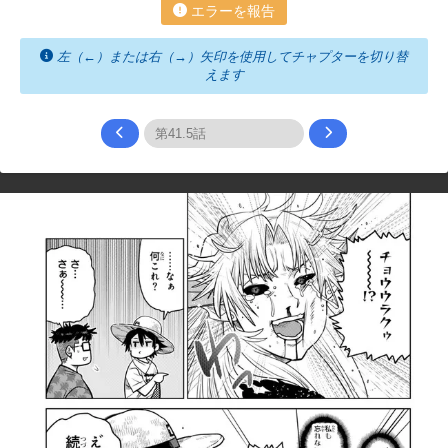
エラーを報告
左（←）または右（→）矢印を使用してチャプターを切り替
えます