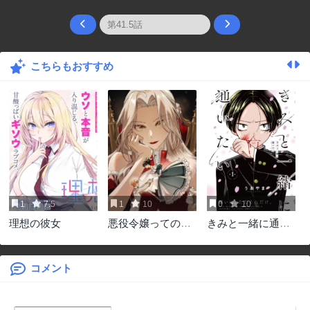
こちらもおすすめ
1
7.5
1
10
0
10
理想の彼女
悪役令嬢ってのは
きみと一緒に通い
こうやるのよ
たい
コメント