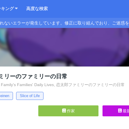
ンキング
高度な検索
れないエラーが発生しています。修正に取り組んでおり、ご迷惑
ミリーのファミリーの日常
's Family's Families' Daily Lives, 恋太郎ファミリーのファミリーの日常
einen
Slice of Life
作家
最