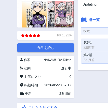
Updating
巻一覧
10
/
10
(
10
)
第6話
2週間前
作品を読む
第2話
作家
NAKAMURA Rikito
2ヶ月前
状態
進行中
お気に入り
0
掲載時期
2026/05/28 07:17
更新
2週間前
こちらもおすすめ