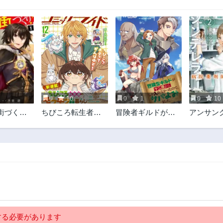
0
10
0
1
0
10
街づく
ちびころ転生者の
冒険者ギルドが十
アンサン
強のダン
モフモフ森暮らし
二歳からしか入れ
レラ 病院
近代都市
なかったので、サ
みどり
バよみました。
る必要があります