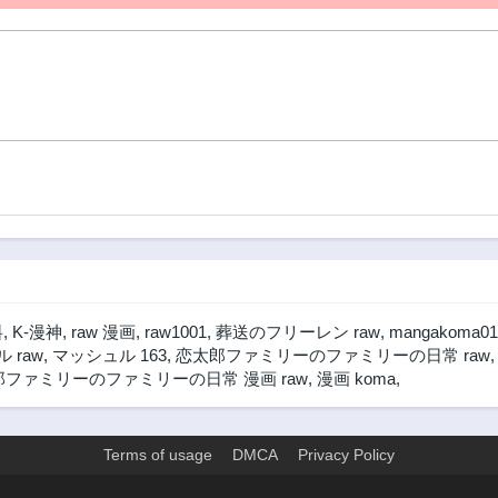
料
,
K-漫神
,
raw 漫画
,
raw1001
,
葬送のフリーレン raw
,
mangakoma01
 raw
,
マッシュル 163
,
恋太郎ファミリーのファミリーの日常 raw
ファミリーのファミリーの日常 漫画 raw
,
漫画 koma
,
Terms of usage
DMCA
Privacy Policy