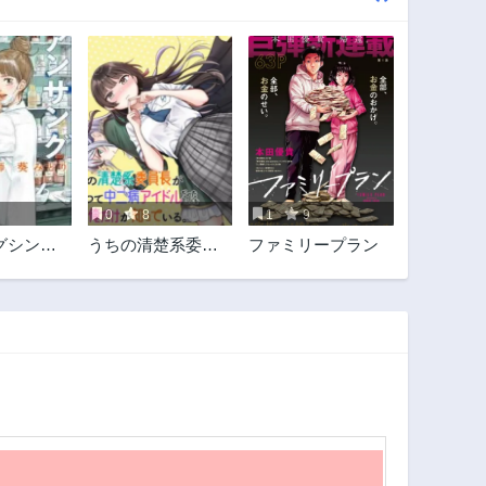
0
8
1
9
グシンデ
うちの清楚系委員
ファミリープラン
薬剤師 葵
長がかつて中二病
アイドルだったこ
とを俺だけが知っ
ている。