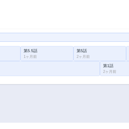
第5.5話
第5話
1ヶ月前
2ヶ月前
第1話
2ヶ月前