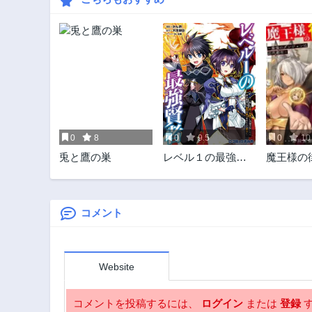
0
8
0
9.5
0
10
兎と鷹の巣
レベル１の最強賢
魔王様の
者
り！～最
ジョンは
～
コメント
Website
コメントを投稿するには、
ログイン
または
登録
す