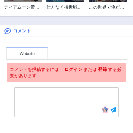
第18話
第17話
ティアムーン帝国
仕方なく接近戦型
この世界で俺だけ
3年前
3年前
物語 ～断頭台から
魔導師として無双
が【レベルアッ
第16話
第15話
始まる、姫の転生
します
プ】を知っている
3年前
3年前
逆転ストーリー～
コメント
第14話
第13話
3年前
3年前
第12話
第11話
Website
3年前
3年前
第10話
第9話
コメントを投稿するには、
ログイン
または
登録
する必
3年前
3年前
要があります
第8話
第7.5話
3年前
3年前
第7話
第6話
3年前
3年前
第5話
第4話
3年前
3年前
第3話
第2話
3年前
3年前