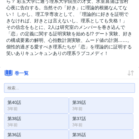
ら？ 彩玉大学に通う理系大学院生の才女、氷室菖蒲は雪村
心夜に告白する。当然その「好き」に理論的根拠なんてな
い！ しかし、理工学専攻として、「理論的に好きを証明で
きなければ、好きとは言えないし、理系としても失格！」
その信念をもとに、2人は研究室のメンバーを巻き込んで
「恋」の定義に関する証明実験を始める!? デート実験、好き
の構成要素の解明、心拍数計測実験、ムード値の計測……。
個性的過ぎる愛すべき理系たちが「恋」を理論的に証明する
笑いありキュンキュンありの理系ラブコメディ！
巻一覧
第40話
第39話
3年前
3年前
第38話
第37話
3年前
3年前
第36話
第35話