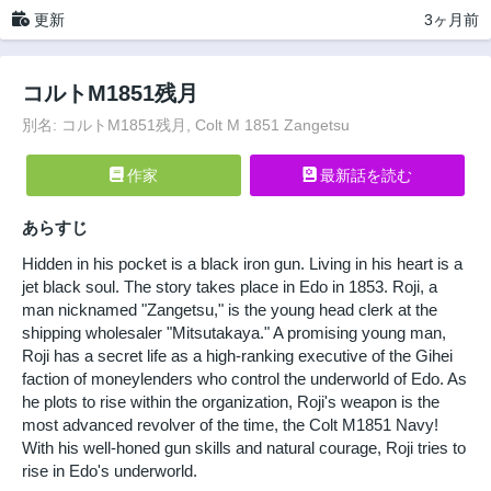
更新
3ヶ月前
コルトM1851残月
別名: コルトM1851残月, Colt M 1851 Zangetsu
作家
最新話を読む
あらすじ
Hidden in his pocket is a black iron gun. Living in his heart is a
jet black soul. The story takes place in Edo in 1853. Roji, a
man nicknamed "Zangetsu," is the young head clerk at the
shipping wholesaler "Mitsutakaya." A promising young man,
Roji has a secret life as a high-ranking executive of the Gihei
faction of moneylenders who control the underworld of Edo. As
he plots to rise within the organization, Roji's weapon is the
most advanced revolver of the time, the Colt M1851 Navy!
With his well-honed gun skills and natural courage, Roji tries to
rise in Edo's underworld.