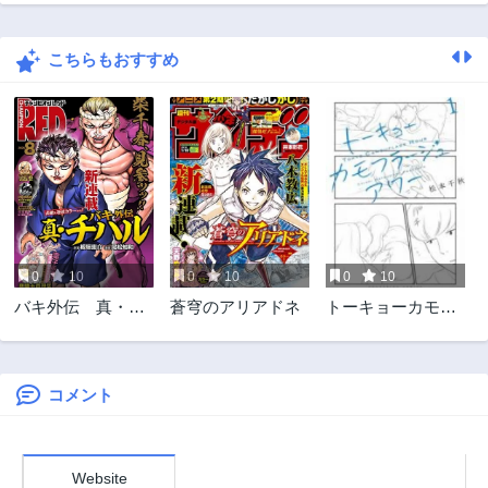
第6.2話
第6.1話
1年前
2年前
こちらもおすすめ
第5.2話
第5.1話
2年前
2年前
第4.2話
第4.1話
2年前
2年前
第3.2話
第3.1話
2年前
2年前
第2.2話
第2.1話
2年前
2年前
0
10
0
10
0
10
第1話
バキ外伝 真・チ
蒼穹のアリアドネ
トーキョーカモフ
2年前
ハル
ラージュアワー
コメント
Website