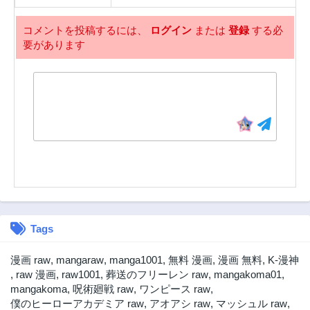
コメントを投稿するには、
ログイン
または
登録
する必
要があります
Tags
漫画 raw
,
mangaraw
,
manga1001
,
無料 漫画
,
漫画 無料
,
K-漫神
,
raw 漫画
,
raw1001
,
葬送のフリーレン raw
,
mangakoma01
,
mangakoma
,
呪術廻戦 raw
,
ワンピース raw
,
僕のヒーローアカデミア raw
,
アオアシ raw
,
マッシュル raw
,