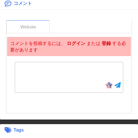
毒家族に虐げられ
を統べる異世界最
コメント
た心読み令嬢が幸
強の魔導王～
せになるまで～
Website
コメントを投稿するには、
ログイン
または
登録
する必
要があります
Tags