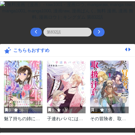
こちらもおすすめ
0
10
0
6.8
1
7.5
魅了持ちの姉に奪
子連れパパには逆
その冒険者、取り
われる人生はもう
らえない
扱い注意。 ～正体
終わりにします～
は無敵の下僕たち