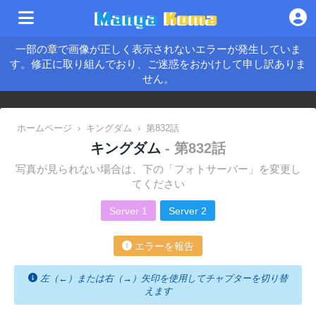
一部の章で画像が正しく表示されないエラーが発生していま
す。修正に取り組んでおり、ご迷惑をおかけして申し訳ありま
せん。
ホームページ
›
キングダム
›
第832話
キングダム
- 第832話
写真が見られない場合は、下の「フォトサーバー」を変更し
てください
Server 1
Server 2
エラーを報告
左（←）または右（→）矢印を使用してチャプターを切り替
えます