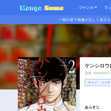
ジャンル
ラ
一部の章で画像が正しく表示さ
ケンシロウ
別名: Kenshirou N
ギャグ・コメデ
あらすじ