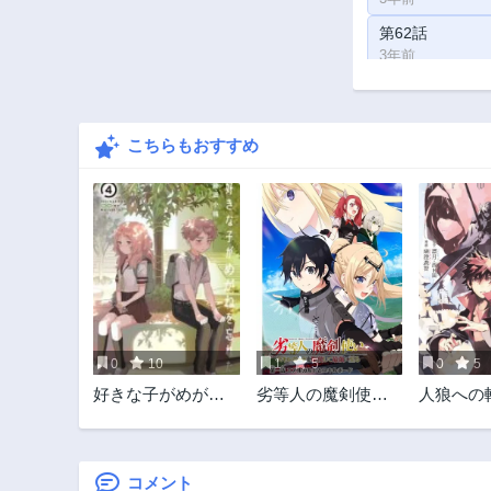
第62話
3年前
第57話
3年前
こちらもおすすめ
第52話
3年前
第47話
3年前
第42話
3年前
第37話
3年前
0
10
1
5
0
5
第32話
好きな子がめがね
劣等人の魔剣使
人狼への
3年前
を忘れた
い スキルボード
王の副官
第27話
を駆使して最強に
の章
3年前
至る
コメント
第22話