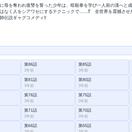
に母を奪われ復讐を誓った少年は、暗殺拳を学び一人前の漢へと成
なく人をシアワセにするテクニックで……⁉ 全世界を震撼させたギャグ「B
師伝説ギャグコメディ!!
第86話
第85話
3年前
3年前
第81話
第80話
3年前
3年前
第76話
第75話
3年前
3年前
第71話
第70話
3年前
3年前
第66話
第65話
3年前
3年前