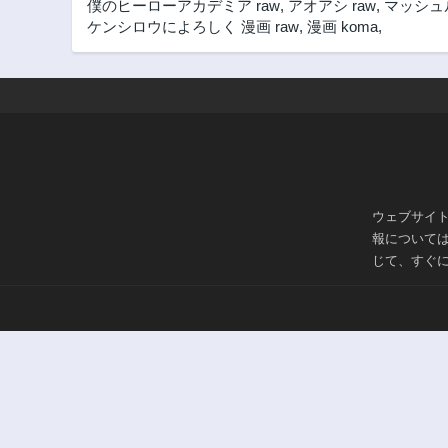
僕のヒーローアカデミア raw
,
アオアシ raw
,
マッシュル
ケンシロウによろしく 漫画 raw
,
漫画 koma
,
ウェブサイ
報について
じて、すぐ