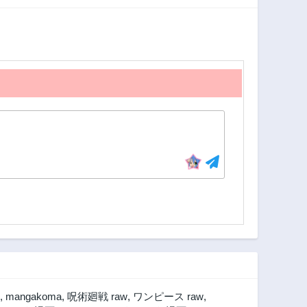
気付けば人類最強
3年前
3年前
になっていた～
第14話
第13話
3年前
3年前
第9話
第8話
3年前
3年前
第4話
第3話
3年前
3年前
,
mangakoma
,
呪術廻戦 raw
,
ワンピース raw
,