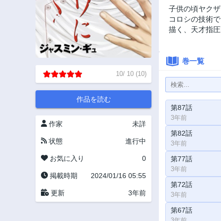
子供の頃ヤクザ
コロシの技術では
描く、天才指圧
巻一覧
10
/
10
(
10
)
作品を読む
第87話
3年前
作家
未詳
第82話
状態
進行中
3年前
お気に入り
0
第77話
3年前
掲載時期
2024/01/16 05:55
第72話
更新
3年前
3年前
第67話
3年前