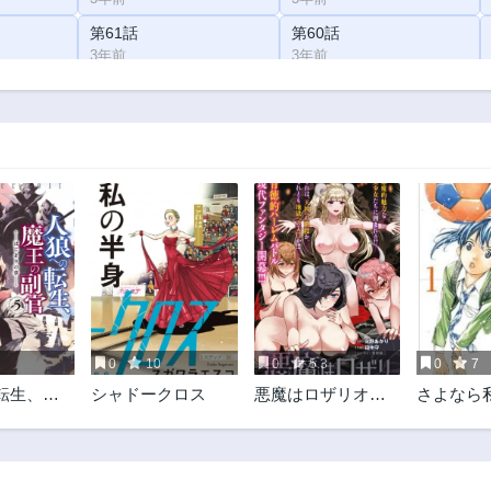
第61話
第60話
3年前
3年前
第56話
第55話
3年前
3年前
第51話
第50話
3年前
3年前
第46話
第45話
3年前
3年前
第41話
第40話
3年前
3年前
第36話
第35話
3年前
3年前
0
10
0
5.3
0
7
第31話
第30話
転生、魔
シャドークロス
悪魔はロザリオに
さよなら
3年前
3年前
 はじまり
キスをする
マー
第26話
第25話
3年前
3年前
第21話
第20話