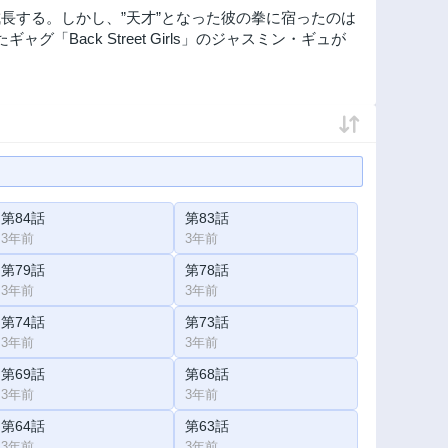
長する。しかし、”天才”となった彼の拳に宿ったのは
ack Street Girls」のジャスミン・ギュが
第84話
第83話
3年前
3年前
第79話
第78話
3年前
3年前
第74話
第73話
3年前
3年前
第69話
第68話
3年前
3年前
第64話
第63話
3年前
3年前