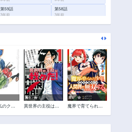
第59話
第58話
3年前
3年前
第54話
第53話
3年前
3年前
第49話
第48話
3年前
3年前
第44話
第43話
3年前
3年前
第39話
第38話
3年前
3年前
第34話
第33話
3年前
3年前
0
8
0
10
第29話
第28話
私のクラ
異世界の主役は
魔界で育てられた
3年前
3年前
我々だ！
少年、生まれて初
第24話
第23話
めての人間界で無
3年前
3年前
双する～魔界の常
識で生きてたら、
第19話
第18話