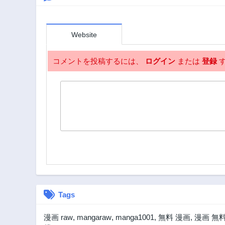
3年前
第17話
Website
3年前
第12話
コメントを投稿するには、
ログイン
または
登録
す
3年前
第7話
3年前
第2話
3年前
Tags
漫画 raw
,
mangaraw
,
manga1001
,
無料 漫画
,
漫画 無