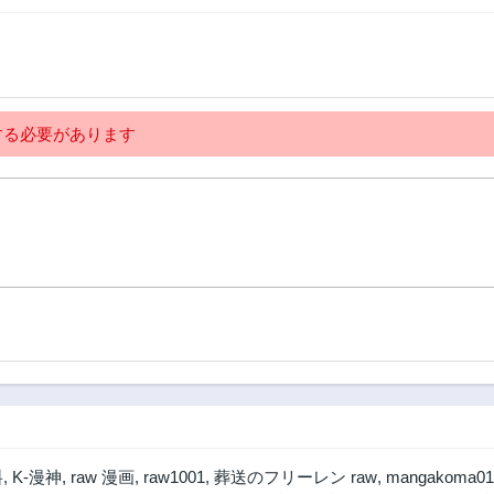
3年前
3年前
第16話
第15話
3年前
3年前
第11話
第10話
る必要があります
3年前
3年前
第6話
第5話
3年前
3年前
第1話
3年前
料
,
K-漫神
,
raw 漫画
,
raw1001
,
葬送のフリーレン raw
,
mangakoma01