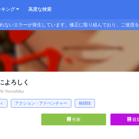
ンキング
高度な検索
れないエラーが発生しています。修正に取り組んでおり、ご迷惑
によろしく
i Yoroshiku
ィ
アクション・アドベンチャー
格闘技
作家
最