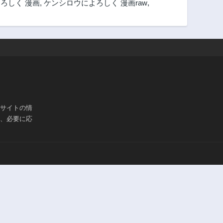
ろしく 漫画
,
ケンシロウによろしく 漫画raw
,
ブサイトの情
は、必要に応