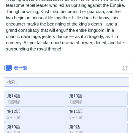
fearsome rebel leader who led an uprising against the Empire.
Though unwilling, Kushihiko becomes her guardian, and the
two begin an unusual life together. Little does he know, this
encounter marks the beginning of the king’s death—and a
grand conspiracy that will engulf the entire kingdom. In a
chaotic dawn age, jesters dance — as if in tragedy, as if in
comedy. A spectacular court drama of power, deceit, and fate
surrounding the royal throne!
巻一覧
第14話
第13話
1週間前
1週間前
第12話
第11話
2ヶ月前
3ヶ月前
第10話
第9話
3ヶ月前
4ヶ月前