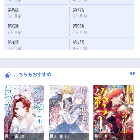
第8話
第7話
6ヶ月前
6ヶ月前
第6話
第5話
7ヶ月前
7ヶ月前
第4話
第3話
8ヶ月前
8ヶ月前
第2話
第1話
9ヶ月前
9ヶ月前
こちらもおすすめ
第0話
9ヶ月前
1
10
0
10
2
10