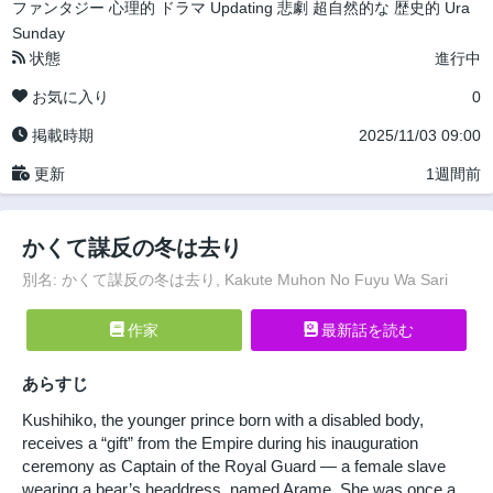
ファンタジー
心理的
ドラマ
Updating
悲劇
超自然的な
歴史的
Ura
Sunday
状態
進行中
お気に入り
0
掲載時期
2025/11/03 09:00
更新
1週間前
かくて謀反の冬は去り
別名: かくて謀反の冬は去り, Kakute Muhon No Fuyu Wa Sari
作家
最新話を読む
あらすじ
Kushihiko, the younger prince born with a disabled body,
receives a “gift” from the Empire during his inauguration
ceremony as Captain of the Royal Guard — a female slave
wearing a bear’s headdress, named Arame. She was once a