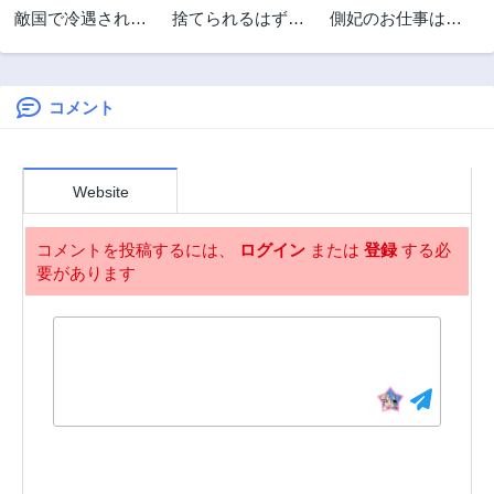
敵国で冷遇された
捨てられるはずの
側妃のお仕事は終
皇女様は夫の愛に
悪妻なのに冷徹侯
了です。
気づかない
爵様に溺愛されて
います
コメント
Website
コメントを投稿するには、
ログイン
または
登録
する必
要があります