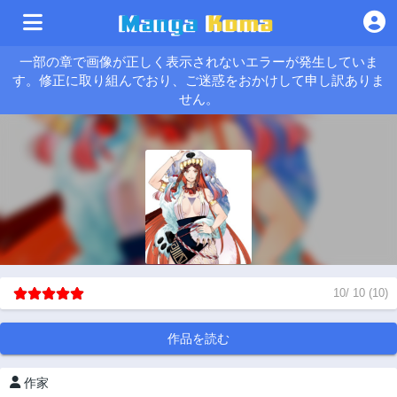
一部の章で画像が正しく表示されないエラーが発生していま
す。修正に取り組んでおり、ご迷惑をおかけして申し訳ありま
せん。
10
/
10
(
10
)
作品を読む
作家