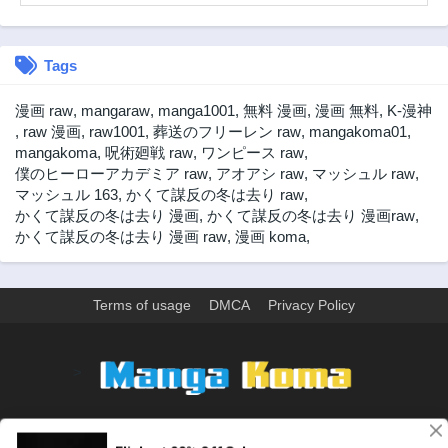
Tags
漫画 raw
,
mangaraw
,
manga1001
,
無料 漫画
,
漫画 無料
,
K-漫神
,
raw 漫画
,
raw1001
,
葬送のフリーレン raw
,
mangakoma01
,
mangakoma
,
呪術廻戦 raw
,
ワンピース raw
,
僕のヒーローアカデミア raw
,
アオアシ raw
,
マッシュル raw
,
マッシュル 163
,
かくて謀反の冬は去り raw
,
かくて謀反の冬は去り 漫画
,
かくて謀反の冬は去り 漫画raw
,
かくて謀反の冬は去り 漫画 raw
,
漫画 koma
,
Terms of usage
DMCA
Privacy Policy
>
ウェブサイト上のすべての情報と画像は、インターネット上で収集されま