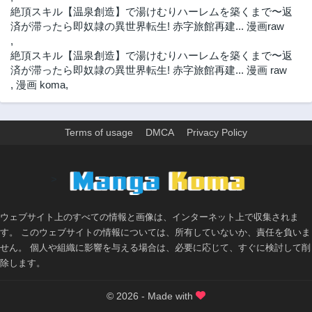
絶頂スキル【温泉創造】で湯けむりハーレムを築くまで〜返
済が滞ったら即奴隷の異世界転生! 赤字旅館再建... 漫画raw
,
絶頂スキル【温泉創造】で湯けむりハーレムを築くまで〜返
済が滞ったら即奴隷の異世界転生! 赤字旅館再建... 漫画 raw
,
漫画 koma
,
Terms of usage
DMCA
Privacy Policy
>
ウェブサイト上のすべての情報と画像は、インターネット上で収集されま
す。 このウェブサイトの情報については、所有していないか、責任を負いま
せん。 個人や組織に影響を与える場合は、必要に応じて、すぐに検討して削
除します。
© 2026 - Made with