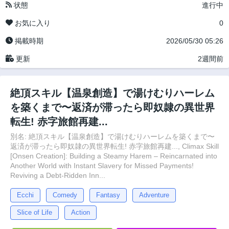
状態
進行中
お気に入り
0
掲載時期
2026/05/30 05:26
更新
2週間前
絶頂スキル【温泉創造】で湯けむりハーレム
を築くまで〜返済が滞ったら即奴隷の異世界
転生! 赤字旅館再建...
別名: 絶頂スキル【温泉創造】で湯けむりハーレムを築くまで〜
返済が滞ったら即奴隷の異世界転生! 赤字旅館再建..., Climax Skill
[Onsen Creation]: Building a Steamy Harem – Reincarnated into
Another World with Instant Slavery for Missed Payments!
Reviving a Debt-Ridden Inn...
Ecchi
Comedy
Fantasy
Adventure
Slice of Life
Action