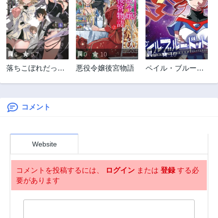
第10.3話
第10.2話
2ヶ月前
2ヶ月前
第10.1話
第9.3話
2ヶ月前
2ヶ月前
6
5.7
0
10
0
10
第9.2話
第9.1話
落ちこぼれだった
悪役令嬢後宮物語
ペイル・ブルー・
2ヶ月前
2ヶ月前
兄が実は最強 ～史
ドット バトルア
第8.3話
第8.2話
上最強の勇者は転
スリーテス大運動
2ヶ月前
2ヶ月前
生し、学園で無自
会RESTART！
覚に無双する～
コメント
第8.1話
第7.2話
2ヶ月前
2ヶ月前
第7.1話
第6.3話
Website
2ヶ月前
2ヶ月前
第6.2話
第6.1話
コメントを投稿するには、
ログイン
または
登録
する必
2ヶ月前
2ヶ月前
要があります
第5.3話
第5.2話
2ヶ月前
2ヶ月前
第5.1話
第4.3話