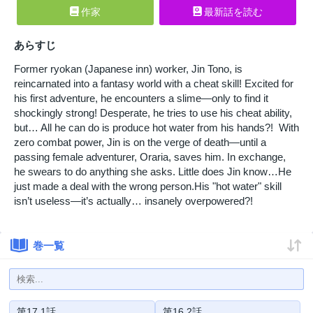
作家
最新話を読む
あらすじ
Former ryokan (Japanese inn) worker, Jin Tono, is
reincarnated into a fantasy world with a cheat skill! Excited for
his first adventure, he encounters a slime—only to find it
shockingly strong! Desperate, he tries to use his cheat ability,
but… All he can do is produce hot water from his hands?! With
zero combat power, Jin is on the verge of death—until a
passing female adventurer, Oraria, saves him. In exchange,
he swears to do anything she asks. Little does Jin know…He
just made a deal with the wrong person.His "hot water" skill
isn’t useless—it’s actually… insanely overpowered?!
巻一覧
第17.1話
第16.2話