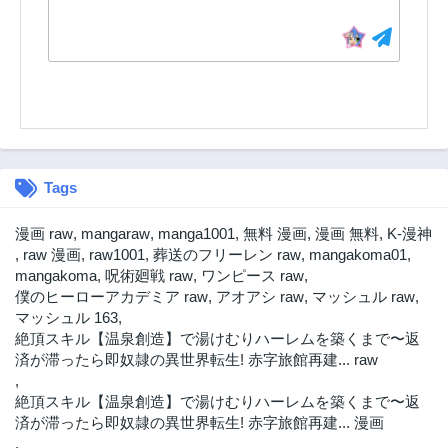
2ヶ月前
2ヶ月前
第4.2話
第4.1話
2ヶ月前
2ヶ月前
第3.3話
第3.2話
2ヶ月前
2ヶ月前
第3.1話
第2.3話
2ヶ月前
2ヶ月前
Tags
第2.2話
第2.1話
2ヶ月前
2ヶ月前
漫画 raw
,
mangaraw
,
manga1001
,
無料 漫画
,
漫画 無料
,
K-漫神
第1話
,
raw 漫画
,
raw1001
,
葬送のフリーレン raw
,
mangakoma01
,
2ヶ月前
mangakoma
,
呪術廻戦 raw
,
ワンピース raw
,
僕のヒーローアカデミア raw
,
アオアシ raw
,
マッシュル raw
,
マッシュル 163
,
絶頂スキル【温泉創造】で湯けむりハーレムを築くまで〜返
済が滞ったら即奴隷の異世界転生! 赤字旅館再建... raw
,
絶頂スキル【温泉創造】で湯けむりハーレムを築くまで〜返
済が滞ったら即奴隷の異世界転生! 赤字旅館再建... 漫画
,