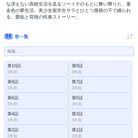
な冴えない高校生活を送るソーイチのもとに舞い降りた、黄
金色の夢生活。美少女留学生サラとひとつ屋根の下で綴られ
る、愛欲と背徳の性春ストーリー。
巻一覧
第10話
第9話
3年前
3年前
第8話
第7話
3年前
3年前
第6話
第5話
3年前
3年前
第4話
第3話
3年前
3年前
第2話
第1話
3年前
3年前