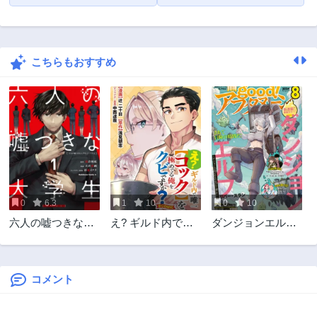
こちらもおすすめ
0
6.3
1
10
0
10
六人の嘘つきな大
え? ギルド内で唯
ダンジョンエルフ
学生【プラス1】
一【コック】を極
ダンジョンに宝箱
めてる俺をクビで
があるのは当たり
すか?@COMIC
前ですか?
コメント