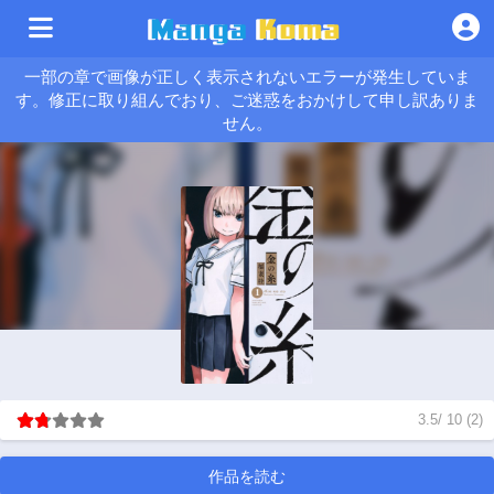
一部の章で画像が正しく表示されないエラーが発生していま
す。修正に取り組んでおり、ご迷惑をおかけして申し訳ありま
せん。
3.5
/
10
(
2
)
作品を読む