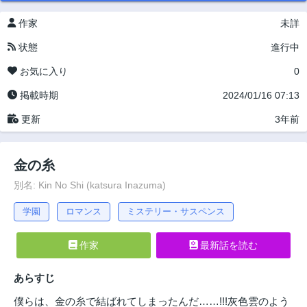
作家
未詳
状態
進行中
お気に入り
0
掲載時期
2024/01/16 07:13
更新
3年前
金の糸
別名: Kin No Shi (katsura Inazuma)
学園
ロマンス
ミステリー・サスペンス
作家
最新話を読む
あらすじ
僕らは、金の糸で結ばれてしまったんだ……!!!灰色雲のよう