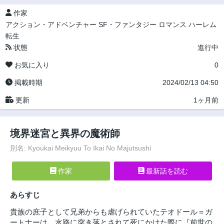
作家
アクション・アドベンチャー
SF・ファンタジー
ロマンス
ハーレム
転生
状態
進行中
お気に入り
0
掲載時期
2024/02/13 04:50
更新
1ヶ月前
境界迷宮と異界の魔術師
別名: Kyoukai Meikyuu To Ikai No Majutsushi
作家
最新話を読む
あらすじ
貴族の庶子として兄弟からも虐げられていたテオドール＝ガ
ートナーは、水路に突き落とされて死にかけた際に『前世の