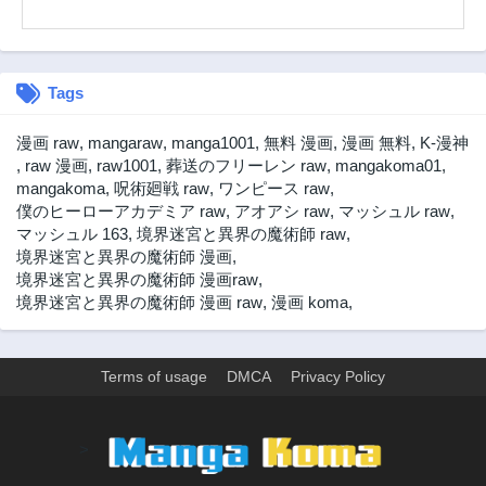
3年前
3年前
第59話
第58話
3年前
3年前
Tags
第57話
第56話
3年前
3年前
漫画 raw
,
mangaraw
,
manga1001
,
無料 漫画
,
漫画 無料
,
K-漫神
第55話
第54話
,
raw 漫画
,
raw1001
,
葬送のフリーレン raw
,
mangakoma01
,
3年前
3年前
mangakoma
,
呪術廻戦 raw
,
ワンピース raw
,
僕のヒーローアカデミア raw
,
アオアシ raw
,
マッシュル raw
,
第53話
第52話
マッシュル 163
,
境界迷宮と異界の魔術師 raw
,
3年前
3年前
境界迷宮と異界の魔術師 漫画
,
第51話
第50話
境界迷宮と異界の魔術師 漫画raw
,
3年前
3年前
境界迷宮と異界の魔術師 漫画 raw
,
漫画 koma
,
第49話
第48話
3年前
3年前
Terms of usage
DMCA
Privacy Policy
第47話
第46話
3年前
3年前
第45話
第44話
>
3年前
3年前