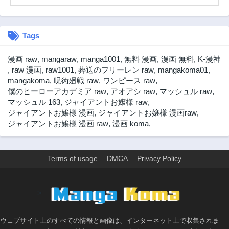
第141話
第140話
2ヶ月前
2ヶ月前
Tags
第139話
第138話
2ヶ月前
2ヶ月前
漫画 raw
,
mangaraw
,
manga1001
,
無料 漫画
,
漫画 無料
,
K-漫神
第137話
第136話
,
raw 漫画
,
raw1001
,
葬送のフリーレン raw
,
mangakoma01
,
2ヶ月前
2ヶ月前
mangakoma
,
呪術廻戦 raw
,
ワンピース raw
,
僕のヒーローアカデミア raw
,
アオアシ raw
,
マッシュル raw
,
第135話
第134話
マッシュル 163
,
ジャイアントお嬢様 raw
,
2ヶ月前
2ヶ月前
ジャイアントお嬢様 漫画
,
ジャイアントお嬢様 漫画raw
,
第133話
第132話
ジャイアントお嬢様 漫画 raw
,
漫画 koma
,
2ヶ月前
2ヶ月前
第131話
第130話
2ヶ月前
2ヶ月前
Terms of usage
DMCA
Privacy Policy
第129話
第128話
2ヶ月前
2ヶ月前
>
第127話
第126話
2ヶ月前
2ヶ月前
ウェブサイト上のすべての情報と画像は、インターネット上で収集されま
第125話
第124話