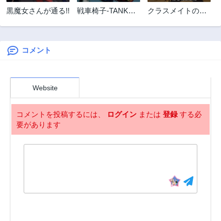
第156話
第155話
黒魔女さんが通る!!
戦車椅子-TANK
クラスメイトの美
2ヶ月前
2ヶ月前
CHAIR-
少女四人に頼まれ
第154話
第153話
たので、VRMMO
2ヶ月前
2ヶ月前
内で専属料理人を
はじめました
コメント
第152話
第151話
2ヶ月前
2ヶ月前
第150.5話
第150話
Website
2ヶ月前
2ヶ月前
第149話
第148話
コメントを投稿するには、
ログイン
または
登録
する必
2ヶ月前
2ヶ月前
要があります
第147話
第146話
2ヶ月前
2ヶ月前
第145話
第144.5話
2ヶ月前
2ヶ月前
第144話
第143.5話
2ヶ月前
2ヶ月前
第143話
第142話
2ヶ月前
2ヶ月前