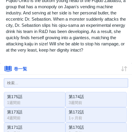
Fujido Oriko is the buxom young head of the Fujido Zaibatsu, a
group that has a monopoly on Japan's vending machine
industry. And serving at her side is her personal butler, the
eccentric Dr. Sebastion. When a monster suddenly attacks the
city, Dr. Sebastion slips his ojou-sama an experimental energy
drink his team in R&D has been developing. As a result, she
quickly finds herself growing into a giantess, matching the
attacking kaiju in size! Will she be able to stop his rampage, or
at the very least, keep her dignity intact?
巻一覧
第175話
第174話
1週間前
3週間前
第173話
第172話
4週間前
1ヶ月前
第171話
第170話