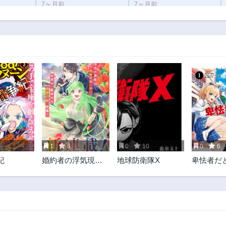
7ヶ月前
7ヶ月前
第193話
第192話
9ヶ月前
9ヶ月前
第188話
第187話
10ヶ月前
10ヶ月前
第183話
第182話
11ヶ月前
3ヶ月前
第178話
第177話
1年前
1年前
第173話
第172話
1年前
1年前
1
6
0
10
0
6
第168話
第167話
紀
婚約者の浮気現場
地球防衛隊X
卑怯者だ
1年前
1年前
を見ちゃったので
ーティを
第163話
第162話
始まりの鐘が鳴り
たので働
1年前
1年前
ました THE
止めまし
COMIC
第158話
第157話
2年前
2年前