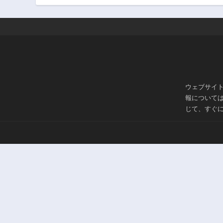
第109話
2年前
第104話
2年前
第99話
2年前
ウェブサイ
第94話
報について
2年前
じて、すぐ
第89話
2年前
第84話
2年前
第79話
2年前
第74話
2年前
第69話