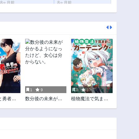
8ヶ月前
8ヶ月前
第191話
第190話
9ヶ月前
9ヶ月前
第186話
第185話
11ヶ月前
11ヶ月前
第181話
第180話
1年前
1年前
第176話
第175話
1年前
1年前
第171話
第170話
1年前
1年前
1
9
0
10
第166話
第165話
と勇者パ
数分後の未来が分
植物魔法で気まま
1年前
1年前
追放され
かるようになった
にガーデニング・
第161話
第160話
くことを
けど、女心は分か
ライフ 〜ハクと精
1年前
1年前
た
らない。
霊さんたちの植物
園〜
第156話
第155話
2年前
2年前