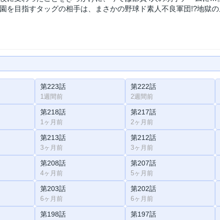
園を目指すタッグの相手は、まさかの野球ド素人不良軍団!?地獄
第223話
第222話
1週間前
2週間前
第218話
第217話
1ヶ月前
2ヶ月前
第213話
第212話
3ヶ月前
3ヶ月前
第208話
第207話
4ヶ月前
5ヶ月前
第203話
第202話
6ヶ月前
6ヶ月前
第198話
第197話