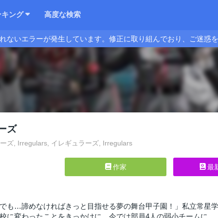
ンキング
高度な検索
れないエラーが発生しています。修正に取り組んでおり、ご迷惑
ーズ
 Irregulars, イレギュラーズ, Irregulars
作家
最
でも…諦めなければきっと目指せる夢の舞台甲子園！」私立常星
校に変わったことをきっかけに、今では部員4人の弱小チームに…