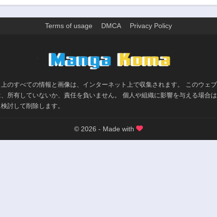
第108話
第107話
2年前
2年前
Terms of usage
DMCA
Privacy Policy
第103話
第102話
2年前
2年前
>
第98話
第97話
2年前
2年前
ト上のすべての情報と画像は、インターネット上で収集されます。 このウェ
第93話
第92話
は、所有していないか、責任を負いません。 個人や組織に影響を与える場合
2年前
2年前
に検討して削除します。
第88話
第87話
2年前
2年前
© 2026 - Made with
第83話
第82話
2年前
2年前
第78話
第77話
2年前
2年前
第73話
第72話
2年前
2年前
第68話
第67話