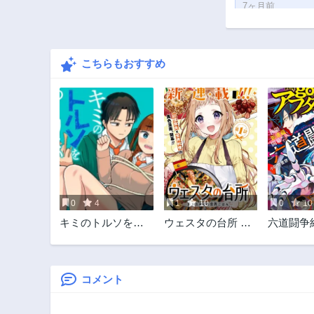
7ヶ月前
第194話
8ヶ月前
こちらもおすすめ
第189話
10ヶ月前
第184話
11ヶ月前
第179話
1年前
第174話
1年前
0
4
1
10
0
10
第169話
キミのトルソをつ
ウェスタの台所 ―
六道闘争
1年前
くりたい
忘れたぼくの世界
第164話
ごはん―
1年前
コメント
第159話
1年前