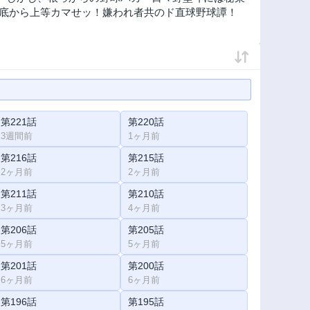
の底から上等カマせッ！嫌われ者共のド直球野球譚！
第221話
第220話
3週間前
1ヶ月前
第216話
第215話
2ヶ月前
2ヶ月前
第211話
第210話
3ヶ月前
4ヶ月前
第206話
第205話
5ヶ月前
5ヶ月前
第201話
第200話
6ヶ月前
6ヶ月前
第196話
第195話