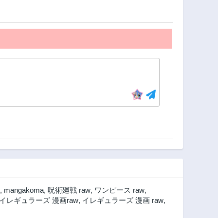
第151話
第150話
2年前
2年前
第146話
第145話
2年前
2年前
第141話
第140話
2年前
2年前
第136話
第135話
2年前
2年前
第131話
第130話
2年前
2年前
第126話
第125話
2年前
2年前
第121話
第120話
2年前
2年前
第116話
第115話
,
mangakoma
,
呪術廻戦 raw
,
ワンピース raw
,
2年前
2年前
イレギュラーズ 漫画raw
,
イレギュラーズ 漫画 raw
,
第111話
第110話
2年前
2年前