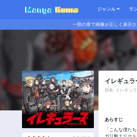
ジャンル
ラ
一部の章で画像が正しく表示さ
イレギュラ
別名: イレギュラーズ,
あらすじ
「こんな僕たち
ガリ勉エリート