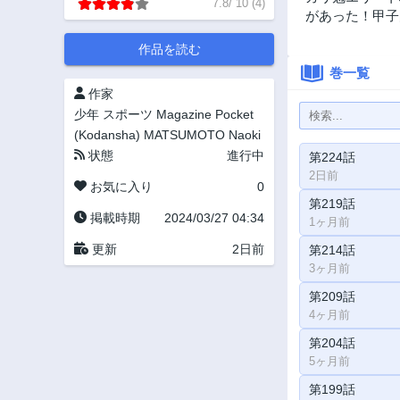
7.8
/
10
(
4
)
があった！甲子
作品を読む
巻一覧
作家
少年
スポーツ
Magazine Pocket
(Kodansha)
MATSUMOTO Naoki
状態
進行中
第224話
2日前
お気に入り
0
第219話
掲載時期
2024/03/27 04:34
1ヶ月前
更新
2日前
第214話
3ヶ月前
第209話
4ヶ月前
第204話
5ヶ月前
第199話