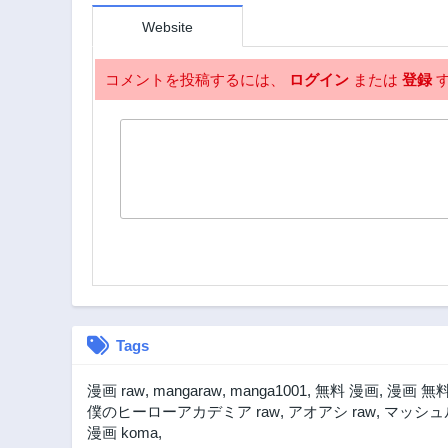
第154話
Website
2年前
第149話
コメントを投稿するには、
ログイン
または
登録
す
2年前
第144話
2年前
第139話
2年前
第134話
2年前
第129話
2年前
第124話
2年前
Tags
第119話
漫画 raw
,
mangaraw
,
manga1001
,
無料 漫画
,
漫画 無
2年前
僕のヒーローアカデミア raw
,
アオアシ raw
,
マッシュル
第114話
漫画 koma
,
2年前