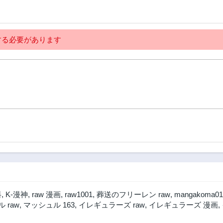
第153話
第152話
2年前
2年前
第148話
第147話
る必要があります
2年前
2年前
第143話
第142話
2年前
2年前
第138話
第137話
2年前
2年前
第133話
第132話
2年前
2年前
第128話
第127話
2年前
2年前
第123話
第122話
2年前
2年前
第118話
第117話
料
,
K-漫神
,
raw 漫画
,
raw1001
,
葬送のフリーレン raw
,
mangakoma01
2年前
2年前
 raw
,
マッシュル 163
,
イレギュラーズ raw
,
イレギュラーズ 漫画
,
第113話
第112話
2年前
2年前