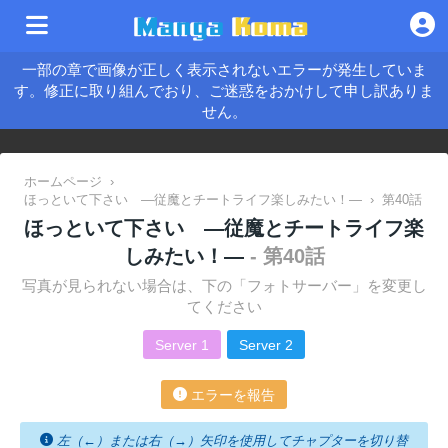
一部の章で画像が正しく表示されないエラーが発生していま
す。修正に取り組んでおり、ご迷惑をおかけして申し訳ありま
せん。
ホームページ
›
ほっといて下さい ―従魔とチートライフ楽しみたい！―
›
第40話
ほっといて下さい ―従魔とチートライフ楽
しみたい！―
- 第40話
写真が見られない場合は、下の「フォトサーバー」を変更し
てください
Server 1
Server 2
エラーを報告
左（←）または右（→）矢印を使用してチャプターを切り替