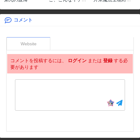
ンが私の幼馴染み
課
で婚約者ですっ
て？ さすが悪役令
コメント
嬢、それくらいの
器じゃなければこ
んな大役務まらな
いわ
Website
コメントを投稿するには、
ログイン
または
登録
する必
要があります