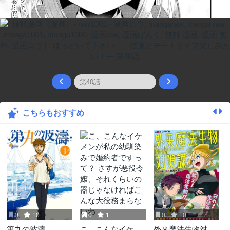
こちらもおすすめ
0
10
0
1
0
10
第九の波濤
こ、こんなイケメ
外来魔法生物対策