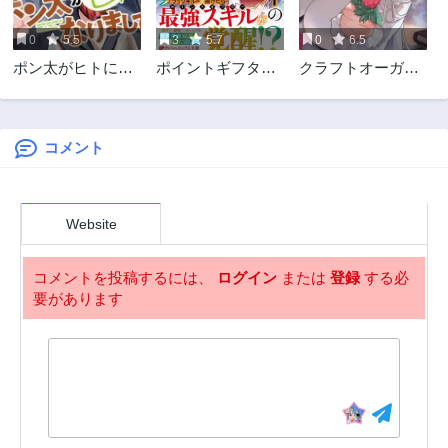
3ヶ月前
3ヶ月前
0
5.5
3
5.7
0
6.5
第34話
第33話
ポン太がヒトにな
ポイントギフター
クラフトオーガズ
3ヶ月前
3ヶ月前
りまして。犬がヒ
《経験値分配能力
ム
第32話
第31話
トになる話 My
者》の異世界最強
3ヶ月前
3ヶ月前
Dog Becomes a
ソロライフ～ブラ
Human
ックギルドから解
コメント
第30話
第29話
放された男は万能
3ヶ月前
3ヶ月前
最強職として無双
第28話
第27話
する～
Website
3ヶ月前
3ヶ月前
第26話
第25話
コメントを投稿するには、
ログイン
または
登録
する必
3ヶ月前
3ヶ月前
要があります
第24話
第23話
3ヶ月前
3ヶ月前
第22話
第21話
3ヶ月前
3ヶ月前
第20話
第19話
3ヶ月前
3ヶ月前