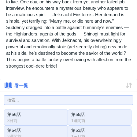
to live. One day, on his way back from yet another failed job
interview, he encounters a mysterious beauty who appears to
be a malicious spirit — Jelknacht Finsternis. Her demand is
simple, yet terrifying: “Marry me, or die here and now.”
Suddenly dragged into a battle against humanity’s enemies —
the Highlanders, agents of the gods — Shinogi must fight for
survival and salvation. With Jelknacht, his overwhelmingly
powerful and emotionally stoic (yet secretly doting) new bride
at his side, he’s destined to become the savior of the world!?
Thus begins a battle fantasy overflowing with affection from the
strongest cool-dere bride!
巻一覧
第56話
第55話
3日前
1週間前
第54話
第53話
3週間前
1ヶ月前