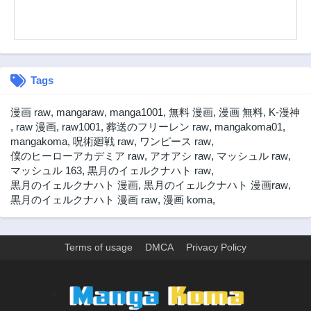
第18話
第17話
3ヶ月前
3ヶ月前
第16話
第15話
3ヶ月前
3ヶ月前
Tags
第14話
第13話
3ヶ月前
3ヶ月前
漫画 raw
,
mangaraw
,
manga1001
,
無料 漫画
,
漫画 無料
,
K-漫神
第12話
第11話
,
raw 漫画
,
raw1001
,
葬送のフリーレン raw
,
mangakoma01
,
3ヶ月前
3ヶ月前
mangakoma
,
呪術廻戦 raw
,
ワンピース raw
,
僕のヒーローアカデミア raw
,
アオアシ raw
,
マッシュル raw
,
第10話
第9話
マッシュル 163
,
黒月のイェルクナハト raw
,
3ヶ月前
3ヶ月前
黒月のイェルクナハト 漫画
,
黒月のイェルクナハト 漫画raw
,
第8話
第7話
黒月のイェルクナハト 漫画 raw
,
漫画 koma
,
3ヶ月前
3ヶ月前
第6話
第5話
3ヶ月前
3ヶ月前
Terms of usage
DMCA
Privacy Policy
第4話
第3話
3ヶ月前
3ヶ月前
>
第2話
第1話