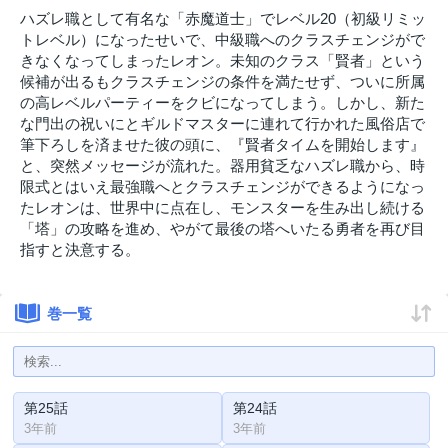
ハズレ職として有名な「赤魔道士」でレベル20（初級リミッ
トレベル）になったせいで、中級職へのクラスチェンジがで
きなくなってしまったレオン。未知のクラス「賢者」という
候補が出るもクラスチェンジの条件を満たせず、ついに所属
の高レベルパーティーをクビになってしまう。しかし、新た
な門出の祝いにとギルドマスターに連れて行かれた風俗店で
筆下ろしを済ませた彼の頭に、『賢者タイムを開始します』
と、突然メッセージが流れた。器用貧乏なハズレ職から、時
限式とはいえ最強職へとクラスチェンジができるようになっ
たレオンは、世界中に点在し、モンスターを生み出し続ける
「塔」の攻略を進め、やがて最後の塔へいたる勇者を再び目
指すと決意する。
巻一覧
第25話
第24話
3年前
3年前