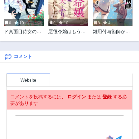
3年前
3年前
第5話
第4話
3年前
3年前
0
10
0
10
8
4
第3話
第2話
ド真面目侍女の婚
悪役令嬢はもう全
雑用付与術師が自
3年前
3年前
約騒動! ～無口な騎
部が嫌になったの
分の最強に気付く
第1話
士団副団長に実は
で、記憶喪失のふ
まで
3年前
ベタ惚れされてま
りをすることにし
した～
た
コメント
Website
コメントを投稿するには、
ログイン
または
登録
する必
要があります