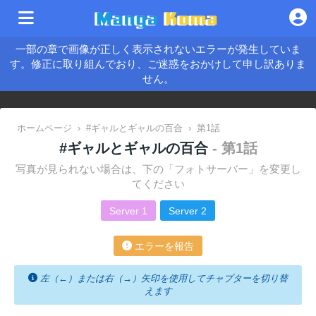
一部の章で画像が正しく表示されないエラーが発生していま
す。修正に取り組んでおり、ご迷惑をおかけして申し訳ありま
せん。
ホームページ
›
#ギャルとギャルの百合
›
第1話
#ギャルとギャルの百合
- 第1話
写真が見られない場合は、下の「フォトサーバー」を変更し
てください
Server 1
Server 2
エラーを報告
左（←）または右（→）矢印を使用してチャプターを切り替
えます