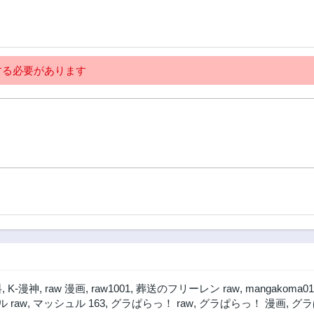
第63話
第62話
1年前
1年前
第58話
第57話
る必要があります
1年前
1年前
第53話
第52話
1年前
1年前
第48話
第47話
1年前
1年前
第43話
第42話
2年前
1年前
第38話
第37話
2年前
2年前
第33話
第32話
2年前
2年前
第28話
第27話
料
,
K-漫神
,
raw 漫画
,
raw1001
,
葬送のフリーレン raw
,
mangakoma01
2年前
2年前
 raw
,
マッシュル 163
,
グラぱらっ！ raw
,
グラぱらっ！ 漫画
,
グラ
第23話
第22話