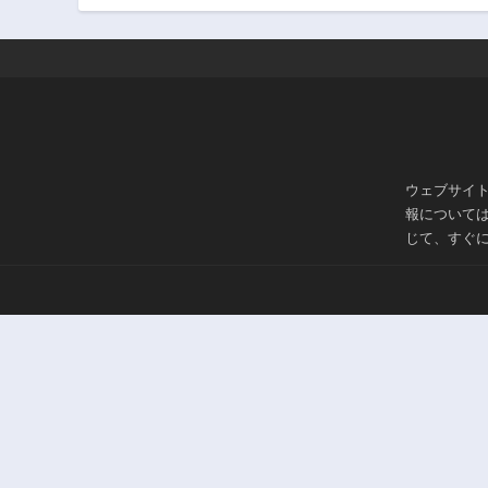
2年前
第19話
3年前
第14話
3年前
第9話
3年前
ウェブサイ
報について
第4話
じて、すぐ
3年前