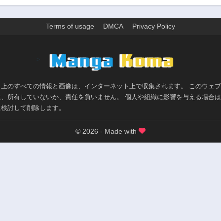
3年前
3年前
第18話
第17話
Terms of usage
DMCA
Privacy Policy
3年前
3年前
第13話
第12話
>
3年前
3年前
第8話
第7話
3年前
3年前
ト上のすべての情報と画像は、インターネット上で収集されます。 このウェ
は、所有していないか、責任を負いません。 個人や組織に影響を与える場合
第3話
第2話
に検討して削除します。
3年前
3年前
© 2026 - Made with