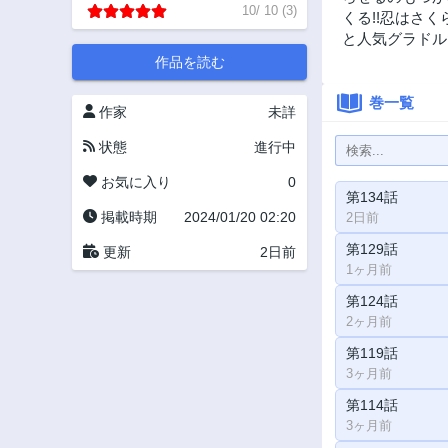
10
/
10
(
3
)
くる!!忍はさ
と人気グラドル
作品を読む
巻一覧
作家
未詳
状態
進行中
お気に入り
0
第134話
掲載時期
2024/01/20 02:20
2日前
第129話
更新
2日前
1ヶ月前
第124話
2ヶ月前
第119話
3ヶ月前
第114話
3ヶ月前