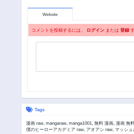
第64話
Website
1年前
第59話
コメントを投稿するには、
ログイン
または
登録
す
1年前
第54話
1年前
第49話
1年前
第44話
2年前
第39話
2年前
第34話
2年前
Tags
第29話
漫画 raw
,
mangaraw
,
manga1001
,
無料 漫画
,
漫画 無
2年前
僕のヒーローアカデミア raw
,
アオアシ raw
,
マッシュル
第24話