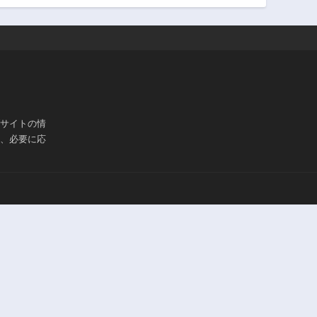
3年前
3年前
第16話
第15話
3年前
3年前
第11話
第10話
3年前
3年前
第6話
第5話
3年前
3年前
ブサイトの情
は、必要に応
第1話
3年前