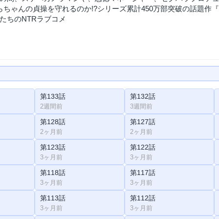
くらちゃんの貞操を守れるのか!?シリーズ累計450万部突破の話題
たちのNTRラブコメ
第133話
第132話
2週間前
3週間前
第128話
第127話
2ヶ月前
2ヶ月前
第123話
第122話
3ヶ月前
3ヶ月前
第118話
第117話
3ヶ月前
3ヶ月前
第113話
第112話
3ヶ月前
3ヶ月前