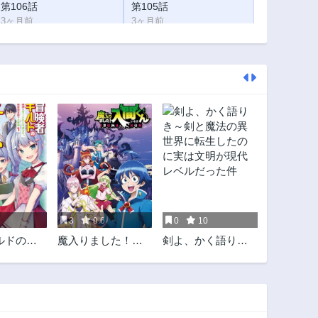
第106話
第105話
3ヶ月前
3ヶ月前
第101話
第100話
3ヶ月前
3ヶ月前
第96話
第95話
3ヶ月前
3ヶ月前
第91話
第90話
1年前
1年前
第86話
第85話
1年前
1年前
第81話
第80話
1年前
1年前
3
9.6
0
10
第76話
第75話
ルドのチ
魔入りました！入
剣よ、かく語りき
1年前
1年前
改革 魔神
間くん
～剣と魔法の異世
第71話
第70話
れた事務
界に転生したのに
1年前
1年前
自覚支援
実は文明が現代レ
ベルだった件
第66話
第65話
1年前
1年前