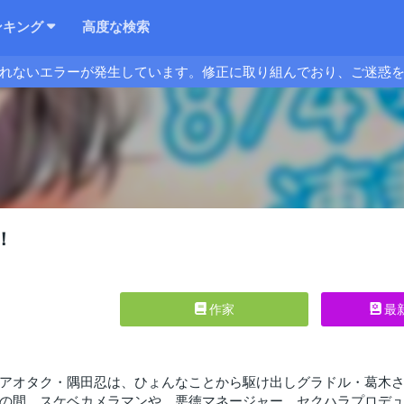
ンキング
高度な検索
れないエラーが発生しています。修正に取り組んでおり、ご迷惑
！
作家
最
アオタク・隅田忍は、ひょんなことから駆け出しグラドル・葛木
の間、スケベカメラマンや、悪徳マネージャー、セクハラプロデ