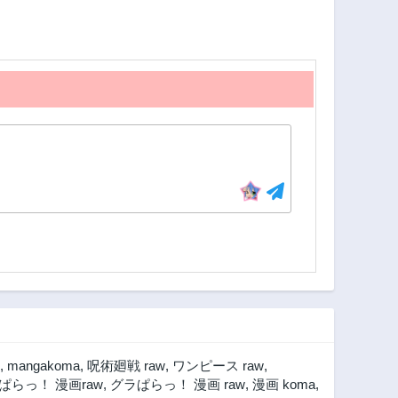
第61話
第60話
1年前
1年前
第56話
第55話
1年前
1年前
第51話
第50話
1年前
1年前
第46話
第45話
1年前
2年前
第41話
第40話
2年前
2年前
第36話
第35話
2年前
2年前
第31話
第30話
2年前
2年前
第26話
第25話
,
mangakoma
,
呪術廻戦 raw
,
ワンピース raw
,
2年前
2年前
ぱらっ！ 漫画raw
,
グラぱらっ！ 漫画 raw
,
漫画 koma
,
第21話
第20話