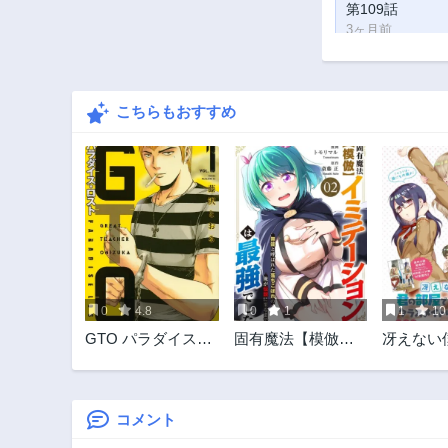
第109話
3ヶ月前
第104話
3ヶ月前
こちらもおすすめ
第99話
3ヶ月前
第94話
3ヶ月前
第89話
1年前
第84話
1年前
0
4.8
0
1
1
10
第79話
GTO パラダイス・
固有魔法【模倣ー
冴えない
1年前
ロスト
イミテーション
部屋でシ
第74話
ー】は最強でした
をクラス
1年前
～無能と呼ばれた
誰も知ら
落ちこぼれの俺が
コメント
第69話
伝説に至るまで～
1年前