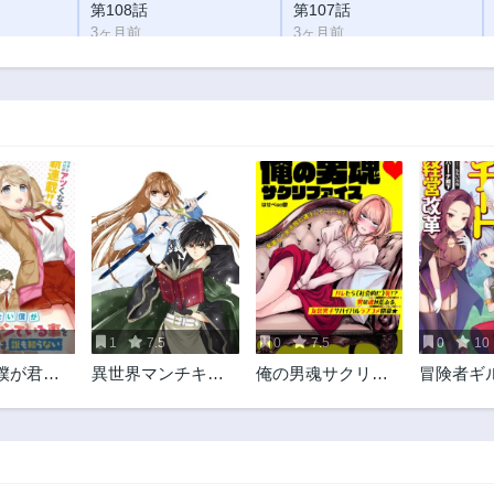
第108話
第107話
3ヶ月前
3ヶ月前
第103話
第102話
3ヶ月前
3ヶ月前
第98話
第97話
3ヶ月前
3ヶ月前
第93話
第92話
1年前
1年前
第88話
第87話
1年前
1年前
第83話
第82話
1年前
1年前
1
7.5
0
7.5
0
10
第78話
第77話
僕が君の
異世界マンチキ
俺の男魂サクリフ
冒険者ギ
1年前
1年前
ている事
ン ―HP1のまま
ァイス
ート経営
第73話
第72話
メイトは
で最強最速ダンジ
に育てら
1年前
1年前
ない
ョン攻略―
青年、無
で大繁盛
第68話
第67話
1年前
1年前