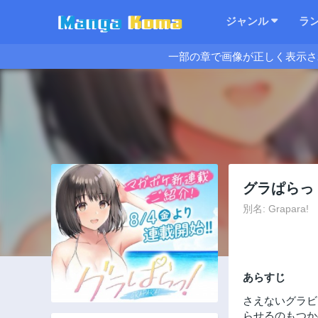
ジャンル
ラ
一部の章で画像が正しく表示さ
グラぱらっ
別名: Grapara!
あらすじ
さえないグラビ
らせるのもつか