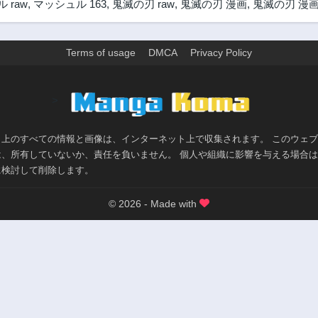
 raw
,
マッシュル 163
,
鬼滅の刃 raw
,
鬼滅の刃 漫画
,
鬼滅の刃 漫画
第68話
第67話
1ヶ月前
1ヶ月前
第63話
第62話
Terms of usage
DMCA
Privacy Policy
1ヶ月前
1ヶ月前
第57話
第56話
>
1ヶ月前
1ヶ月前
第52話
第51話
1ヶ月前
1ヶ月前
ト上のすべての情報と画像は、インターネット上で収集されます。 このウェ
は、所有していないか、責任を負いません。 個人や組織に影響を与える場合
第47話
第46話
に検討して削除します。
1ヶ月前
1ヶ月前
第42話
第41話
© 2026 - Made with
1ヶ月前
1ヶ月前
第37話
第36話
1ヶ月前
1ヶ月前
第13話
1ヶ月前