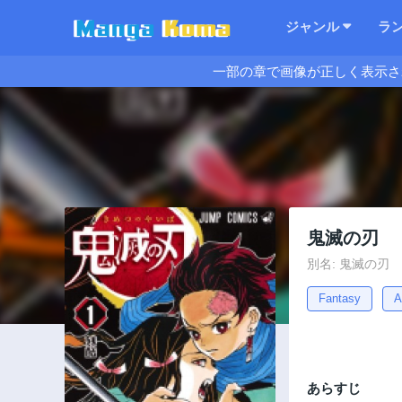
ジャンル
ラ
一部の章で画像が正しく表示さ
鬼滅の刃
別名: 鬼滅の刃
Fantasy
A
あらすじ