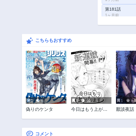
第181話
1ヶ月前
第176話
1ヶ月前
こちらもおすすめ
第171話
1ヶ月前
第166話
1ヶ月前
第161話
1ヶ月前
第156話
1ヶ月前
0
6
0
10
1
8.
第151話
偽りのケンタ
今日はもう上がり
厭談夜話
1ヶ月前
ます
第146話
1ヶ月前
コメント
第141話