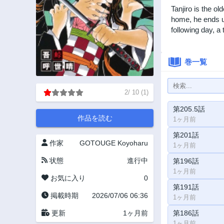
Tanjiro is the ol
home, he ends u
following day, a 
巻一覧
2
/
10
(
1
)
第205.5話
作品を読む
1ヶ月前
第201話
作家
GOTOUGE Koyoharu
1ヶ月前
状態
進行中
第196話
1ヶ月前
お気に入り
0
第191話
掲載時期
2026/07/06 06:36
1ヶ月前
第186話
更新
1ヶ月前
1ヶ月前