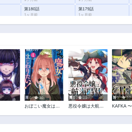
第180話
第179話
1ヶ月前
1ヶ月前
第175話
第174話
1ヶ月前
1ヶ月前
第170話
第169話
1ヶ月前
1ヶ月前
第165話
第164話
1ヶ月前
1ヶ月前
第160話
第159話
1ヶ月前
1ヶ月前
第155話
第154話
1ヶ月前
1ヶ月前
5
0
10
0
10
0
10
第150話
第149話
おぼこい魔女はま
悪役令嬢は大航海
KAFKA
1ヶ月前
1ヶ月前
じわりたい！
時代をご所望です
な事件簿
第145話
第144話
1ヶ月前
1ヶ月前
第140話
第139話