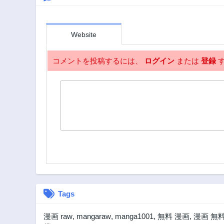
1ヶ月前
第136話
Website
1ヶ月前
第131話
コメントを投稿するには、
ログイン
または
登録
す
1ヶ月前
第126話
1ヶ月前
第111話
1ヶ月前
第106話
1ヶ月前
第101話
1ヶ月前
第96話
1ヶ月前
Tags
第91話
漫画 raw
,
mangaraw
,
manga1001
,
無料 漫画
,
漫画 無
1ヶ月前