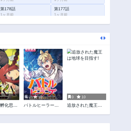
第178話
第177話
1ヶ月前
1ヶ月前
第173話
第172話
1ヶ月前
1ヶ月前
第168話
第167話
1ヶ月前
1ヶ月前
第163話
第162話
1ヶ月前
1ヶ月前
第158話
第157話
1ヶ月前
1ヶ月前
第153話
第152話
1ヶ月前
1ヶ月前
0
10
0
10
第148話
第147話
 〜孵化思議
バトルヒーラーズ
追放された魔王は
1ヶ月前
1ヶ月前
〜
大志を抱く少年の
地球を目指す!
第143話
第142話
冒険譚
1ヶ月前
1ヶ月前
第138話
第137話