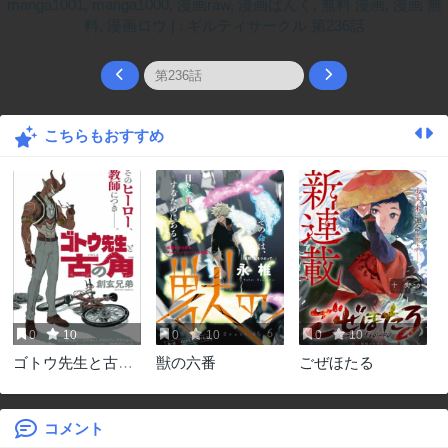
こちらもおすすめ
0
10
0
10
0
10
ゴトウ先生と古の
獣の六番
ごぜほたる
角
コメント