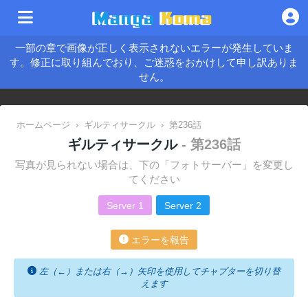
一部の章で画像が正しく表示されないエラーが発生していま
す。修正に取り組んでおり、ご迷惑をおかけして申し訳ありま
せん。
ホームページ
›
ギルティサークル
›
第236話
ギルティサークル
- 第236話
写真が見られない場合は、下の「フォトサーバー」を変更し
てください
Server 1
Server 2
エラーを報告
左（←）または右（→）矢印を使用してチャプターを切り替
えます