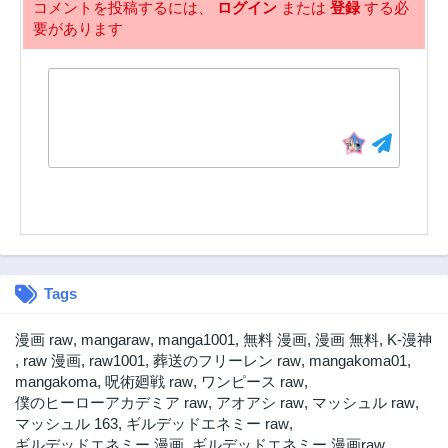
コメントを投稿するには、
ログイン
または
登録
する必
要があります
Tags
漫画 raw
,
mangaraw
,
manga1001
,
無料 漫画
,
漫画 無料
,
K-漫神
,
raw 漫画
,
raw1001
,
葬送のフリーレン raw
,
mangakoma01
,
mangakoma
,
呪術廻戦 raw
,
ワンピース raw
,
僕のヒーローアカデミア raw
,
アオアシ raw
,
マッシュル raw
,
マッシュル 163
,
ギルデッドエネミー raw
,
ギルデッドエネミー 漫画
,
ギルデッドエネミー 漫画raw
,