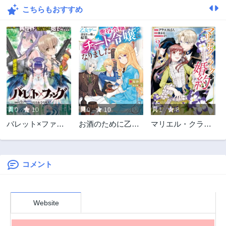
こちらもおすすめ
第1話
2年前
0
10
0
10
1
8
バレット×ファン
お酒のために乙女
マリエル・クララ
グ
ゲー設定をぶち壊
ックの婚約
した結果、悪役令
嬢がチート令嬢に
なりました
コメント
Website