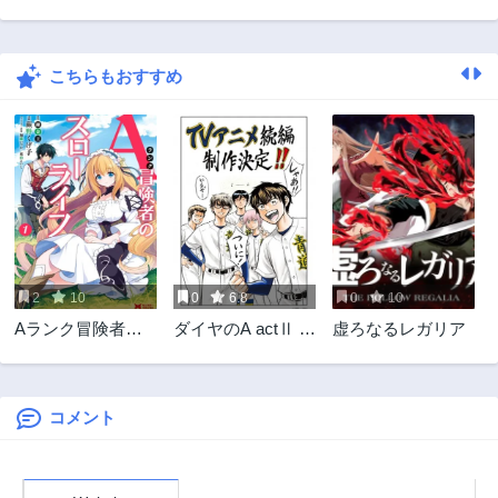
第18話
第17話
11ヶ月前
11ヶ月前
こちらもおすすめ
第15話
第14話
1年前
1年前
第13話
第12話
1年前
1年前
第11話
第10話
1年前
1年前
第9話
第8話
1年前
1年前
2
10
0
6.8
0
10
第7話
第6話
Aランク冒険者の
ダイヤのA actⅡ 外
虚ろなるレガリア
1年前
1年前
スローライフ
伝
第5話
第4話
1年前
1年前
コメント
第3話
第2話
1年前
1年前
第1話