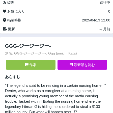
状態
進行中
お気に入り
0
掲載時期
2025/04/13 12:00
更新
6ヶ月前
GGG-ジージージー-
別名: GGG-ジージージー-, Ggg (junichi Kata)
作家
最新話を読む
あらすじ
"The legend is said to be residing in a certain nursing home..."
Denter, who works as a caregiver at a nursing home, is
actually a promising young member of the mafia causing
trouble. Tasked with infiltrating the nursing home where the
legendary hitman Ω is hiding, he is ordered to steal a $100
million bounty. But what will happen next...!?