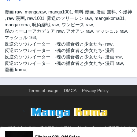
漫画 raw
,
mangaraw
,
manga1001
,
無料 漫画
,
漫画 無料
,
K-漫神
,
raw 漫画
,
raw1001
,
葬送のフリーレン raw
,
mangakoma01
,
mangakoma
,
呪術廻戦 raw
,
ワンピース raw
,
僕のヒーローアカデミア raw
,
アオアシ raw
,
マッシュル raw
,
マッシュル 163
,
反逆のソウルイーター -魂の捕食者と少女たち- raw
,
反逆のソウルイーター -魂の捕食者と少女たち- 漫画
,
反逆のソウルイーター -魂の捕食者と少女たち- 漫画raw
,
反逆のソウルイーター -魂の捕食者と少女たち- 漫画 raw
,
漫画 koma
,
Terms of usage
DMCA
Privacy Policy
>
ウェブサイト上のすべての情報と画像は、インターネット上で収集されま
す。 このウェブサイトの情報については、所有していないか、責任を負いま