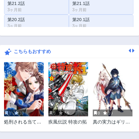
第21.2話
第21.1話
3ヶ月前
3ヶ月前
第20.2話
第20.1話
3ヶ月前
3ヶ月前
第19.2話
第19.1話
3ヶ月前
3ヶ月前
こちらもおすすめ
第18.2話
第18.1話
3ヶ月前
3ヶ月前
第17.2話
第17.1話
3ヶ月前
3ヶ月前
第16.2話
第16.1話
3ヶ月前
3ヶ月前
第15.2話
第15.1話
3ヶ月前
3ヶ月前
0
10
0
7.5
0
10
第14.2話
第14.1話
処刑される当て馬
疾風伝説 特攻の拓
真の実力はギリギ
3ヶ月前
3ヶ月前
王子、私が幸せに
リまで隠していよ
第13.2話
第13.1話
いたします!
うと思う I Think Ill
3ヶ月前
3ヶ月前