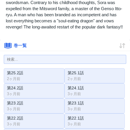
swordsman. Contrary to his childhood thoughts, Sora was
expelled from the Mitsword family, a master of the Genso Itto-
ryu. A man who has been branded as incompetent and has
lost everything becomes a "soul-eating dragon" and vows
revenge! The long-awaited restart of the popular dark fantasy!!
巻一覧
第25.2話
第25.1話
2ヶ月前
2ヶ月前
第24.2話
第24.1話
3ヶ月前
3ヶ月前
第23.2話
第23.1話
3ヶ月前
3ヶ月前
第22.2話
第22.1話
3ヶ月前
3ヶ月前