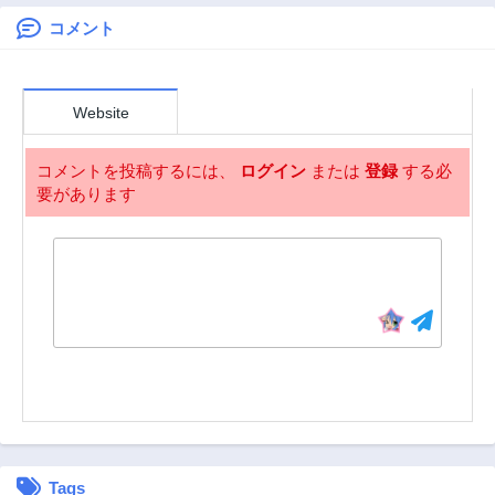
Hide My True
Ability to the Last
コメント
第12.2話
第12.1話
Moment 我想将真
3ヶ月前
3ヶ月前
正的实力隐藏到极
第11.2話
第11.1話
限 Shin no
Website
3ヶ月前
2年前
Jitsuryoku wa
Girigiri made
第10.2話
第10.1話
Kakushite Iyou to
コメントを投稿するには、
ログイン
または
登録
する必
2年前
2年前
Omou
要があります
第9話
第8話
2年前
2年前
第7話
第6話
2年前
2年前
第3話
第2話
2年前
2年前
第1話
2年前
Tags