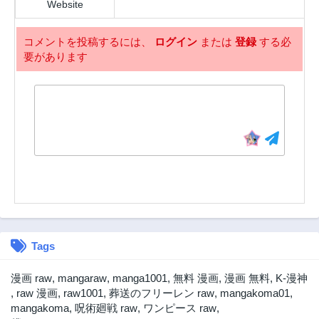
Website
2年前
3ヶ月前
第16.1話
第15話
コメントを投稿するには、
ログイン
または
登録
する必
2年前
2年前
要があります
第14話
第13話
2年前
2年前
第12.2話
第12.1話
3ヶ月前
2年前
第11.5話
第11.2話
3ヶ月前
3ヶ月前
第11.1話
第10.2話
2年前
3ヶ月前
第10.1話
第9.2話
2年前
3ヶ月前
Tags
第9.1話
第8.2話
2年前
3ヶ月前
漫画 raw
,
mangaraw
,
manga1001
,
無料 漫画
,
漫画 無料
,
K-漫神
第8.1話
第7.2話
,
raw 漫画
,
raw1001
,
葬送のフリーレン raw
,
mangakoma01
,
2年前
3ヶ月前
mangakoma
,
呪術廻戦 raw
,
ワンピース raw
,