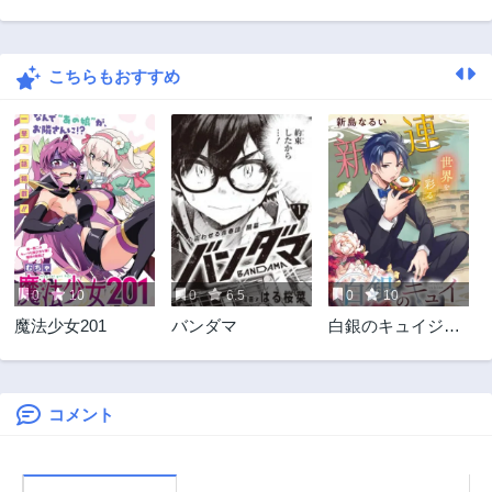
第29.2話
第29.1話
3ヶ月前
3ヶ月前
こちらもおすすめ
第28.5話
第28話
3ヶ月前
3ヶ月前
第27話
第26話
3ヶ月前
2年前
第25話
第24話
2年前
2年前
第23.2話
第23話
3ヶ月前
2年前
0
10
0
6.5
0
10
第22話
第21話
魔法少女201
バンダマ
白銀のキュイジー
2年前
2年前
ヌ～明治外交官の
第20話
第19話
料理人～
2年前
2年前
コメント
第18.1話
第17.2話
2年前
3ヶ月前
第17.1話
第16.2話