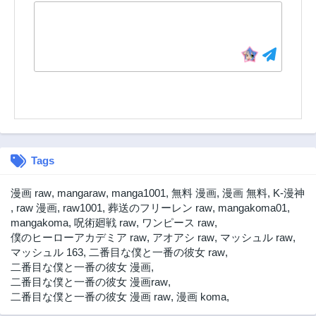
Tags
漫画 raw
,
mangaraw
,
manga1001
,
無料 漫画
,
漫画 無料
,
K-漫神
,
raw 漫画
,
raw1001
,
葬送のフリーレン raw
,
mangakoma01
,
mangakoma
,
呪術廻戦 raw
,
ワンピース raw
,
僕のヒーローアカデミア raw
,
アオアシ raw
,
マッシュル raw
,
マッシュル 163
,
二番目な僕と一番の彼女 raw
,
二番目な僕と一番の彼女 漫画
,
二番目な僕と一番の彼女 漫画raw
,
二番目な僕と一番の彼女 漫画 raw
,
漫画 koma
,