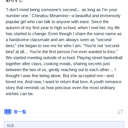
"I don’t mind being someone’s second… as long as I’m your
number one." Chinatsu Minamino—a beautiful and immensely
popular girl who can talk to anyone with ease. Since the
autumn of my first year in high school, when I met her, my life
has started to change. Even though I share the same name as
a handsome classmate and am always seen as “second-
best,” she began to see me for who I am. “You’re not ‘second-
best’ at all… You’re the first person I’ve ever wanted to kiss.”
We started meeting outside of school. Playing street basketball
together after class, cooking meals, sharing secrets just
between the two of us, gently reaching out to each other… I
thought I was fine being alone. But she accepted me—and
loved me. And now, I want to return that love. A youth romance
story that reminds us how precious even the most ordinary
wishes can be.
巻一覧