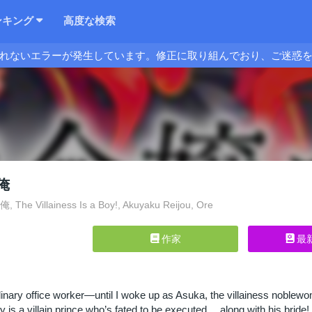
ンキング
高度な検索
れないエラーが発生しています。修正に取り組んでおり、ご迷惑
俺
e Villainess Is a Boy!, Akuyaku Reijou, Ore
作家
最
rdinary office worker—until I woke up as Asuka, the villainess noble
y is a villain prince who’s fated to be executed… along with his bride!