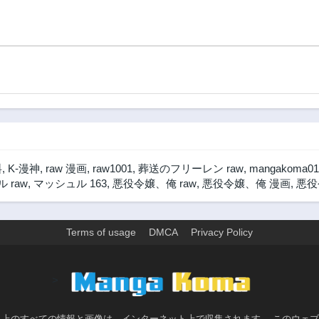
料
,
K-漫神
,
raw 漫画
,
raw1001
,
葬送のフリーレン raw
,
mangakoma01
 raw
,
マッシュル 163
,
悪役令嬢、俺 raw
,
悪役令嬢、俺 漫画
,
悪役
Terms of usage
DMCA
Privacy Policy
>
ト上のすべての情報と画像は、インターネット上で収集されます。 このウェ