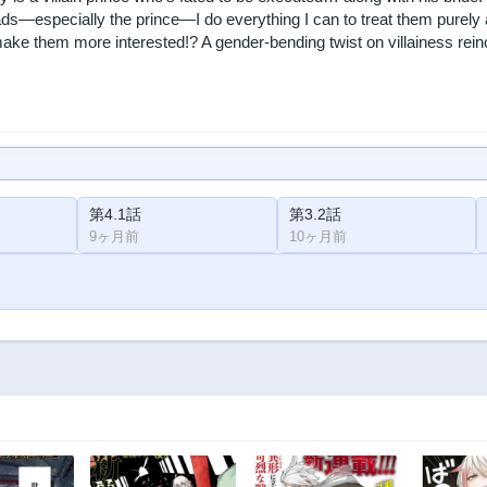
s—especially the prince—I do everything I can to treat them purely 
ke them more interested!? A gender-bending twist on villainess reinca
第4.1話
第3.2話
9ヶ月前
10ヶ月前