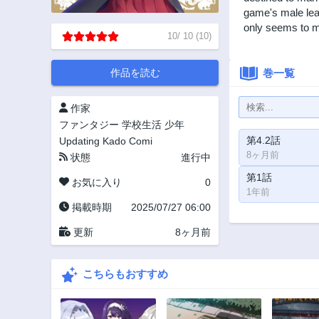
game's male lead
only seems to ma
10
/
10
(
10
)
作品を読む
巻一覧
作家
ファンタジー
学校生活
少年
第4.2話
Updating
Kado Comi
8ヶ月前
状態
進行中
第1話
お気に入り
0
1年前
掲載時期
2025/07/27 06:00
更新
8ヶ月前
こちらもおすすめ