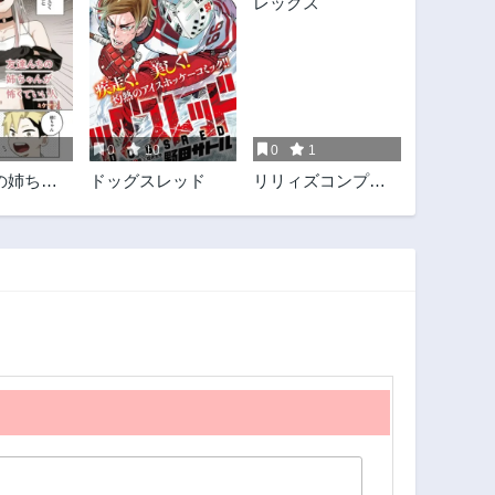
0
10
0
1
の姉ちゃ
ドッグスレッド
リリィズコンプレ
ていい人
ックス