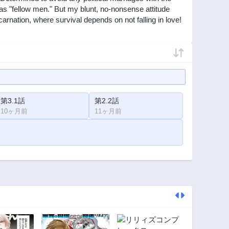
as "fellow men." But my blunt, no-nonsense attitude
rnation, where survival depends on not falling in love!
第3.1話
第2.2話
10ヶ月前
11ヶ月前