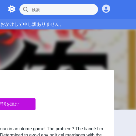
をおかけして申し訳ありません。
新話を読む
woman in an otome game! The problem? The fiancé I’m
 Determined to avoid any political marriages with the