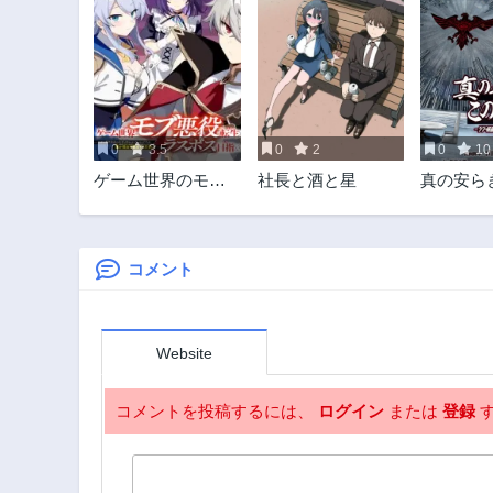
0
3.5
0
2
0
10
ゲーム世界のモブ
社長と酒と星
真の安ら
悪役に転生したの
世になく 
でラスボスを目指
面ライダ
してみた ～なぜか
SHOCKER
歴代最高の名君と
コメント
崇められているん
ですが、誰か理由
を教えてください!
Website
～
コメントを投稿するには、
ログイン
または
登録
す