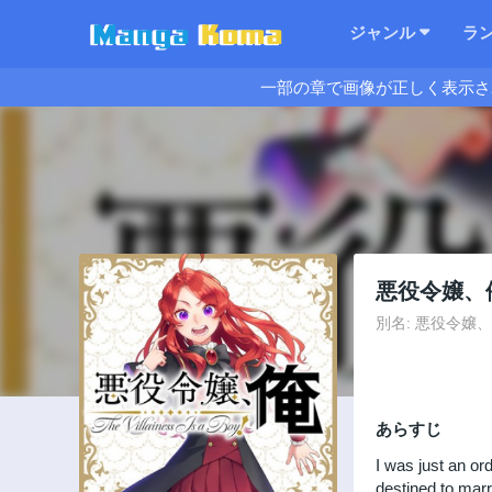
ジャンル
ラ
一部の章で画像が正しく表示さ
悪役令嬢、
別名: 悪役令嬢、俺, Th
あらすじ
I was just an o
destined to marr