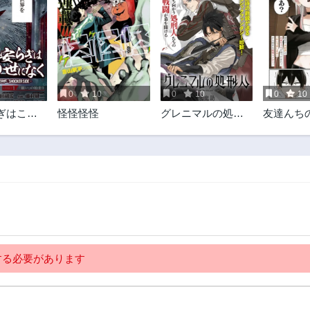
0
10
0
10
0
10
ぎはこの
怪怪怪怪
グレニマルの処刑
友達んち
-シン・仮
人
んが怖く
ー
 SIDE-
る必要があります