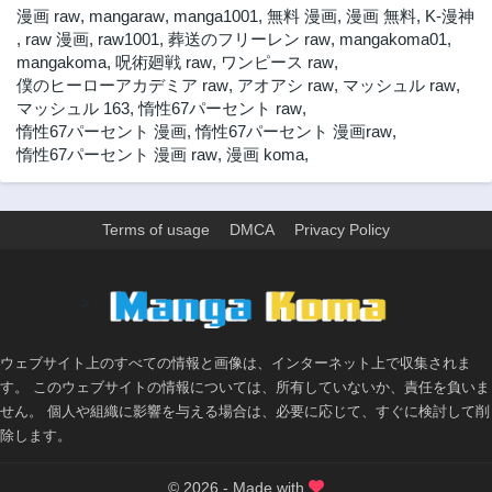
漫画 raw
,
mangaraw
,
manga1001
,
無料 漫画
,
漫画 無料
,
K-漫神
,
raw 漫画
,
raw1001
,
葬送のフリーレン raw
,
mangakoma01
,
mangakoma
,
呪術廻戦 raw
,
ワンピース raw
,
僕のヒーローアカデミア raw
,
アオアシ raw
,
マッシュル raw
,
マッシュル 163
,
惰性67パーセント raw
,
惰性67パーセント 漫画
,
惰性67パーセント 漫画raw
,
惰性67パーセント 漫画 raw
,
漫画 koma
,
Terms of usage
DMCA
Privacy Policy
>
ウェブサイト上のすべての情報と画像は、インターネット上で収集されま
す。 このウェブサイトの情報については、所有していないか、責任を負いま
せん。 個人や組織に影響を与える場合は、必要に応じて、すぐに検討して削
除します。
© 2026 - Made with