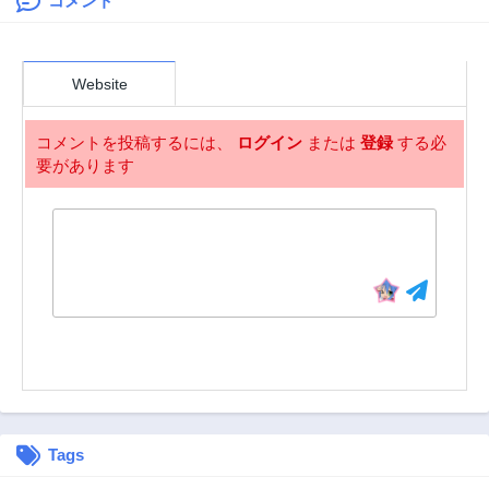
強のオールラウン
コメント
第65話
第64話
ダーとなる。～今
3年前
3年前
さら帰ってこいと
第63話
第62話
言われても、冒険
Website
3年前
3年前
者稼業が楽しいの
でお断りします！
第3話
第2話
～
コメントを投稿するには、
ログイン
または
登録
する必
3年前
3年前
要があります
第1話
3年前
Tags