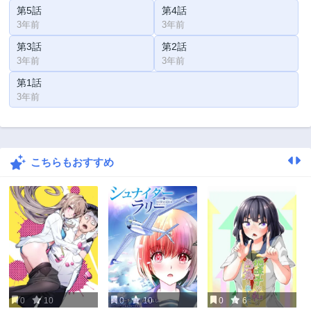
第5話
第4話
3年前
3年前
第3話
第2話
3年前
3年前
第1話
3年前
こちらもおすすめ
0
10
0
10
0
6