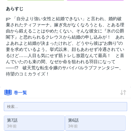
あらすじ
p> 「自分より強い女性と結婚できない」と言われ、婚約破
棄されたティファーナ。嫁ぎ先がなくなろうとも、とある理
由から鍛えることはやめたくない。そんな彼女に『氷の公爵
閣下』と恐れられるクレウスから結婚の申し込みが！ あれ
よあれよと結婚が決まったけれど、どうやら彼は“お飾り”の
妻を求めているよう。挙式以来、顔もあわせず冷遇されてい
るけど……人目も気にせず筋トレし放題なんて最高！ と喜
んでいたのも束の間、なぜか命を狙われる羽目になって
――!? 破天荒な転生令嬢のサバイバルラブファンタジー、
待望のコミカライズ！
巻一覧
第7話
第6話
3年前
3年前