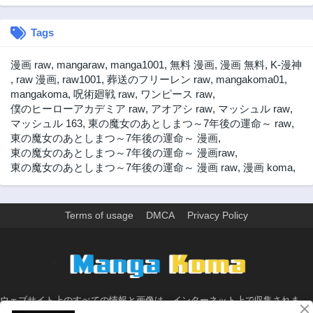
Tags
漫画 raw
,
mangaraw
,
manga1001
,
無料 漫画
,
漫画 無料
,
K-漫神
,
raw 漫画
,
raw1001
,
葬送のフリーレン raw
,
mangakoma01
,
mangakoma
,
呪術廻戦 raw
,
ワンピース raw
,
僕のヒーローアカデミア raw
,
アオアシ raw
,
マッシュル raw
,
マッシュル 163
,
東の魔女のあとしまつ～7年後の運命～ raw
,
東の魔女のあとしまつ～7年後の運命～ 漫画
,
東の魔女のあとしまつ～7年後の運命～ 漫画raw
,
東の魔女のあとしまつ～7年後の運命～ 漫画 raw
,
漫画 koma
,
Terms of usage
DMCA
Privacy Policy
>
ウェブサイト上のすべての情報と画像は、インターネット上で収集されま