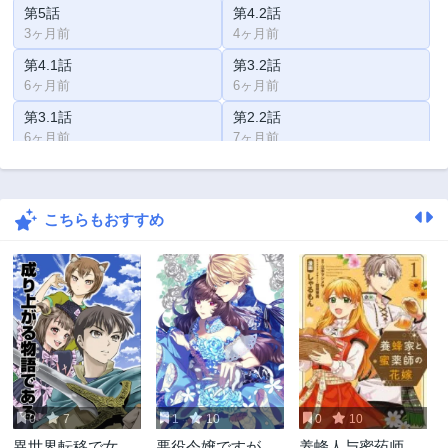
第5話
第4.2話
3ヶ月前
4ヶ月前
第4.1話
第3.2話
6ヶ月前
6ヶ月前
第3.1話
第2.2話
6ヶ月前
7ヶ月前
第2.1話
第1話
9ヶ月前
10ヶ月前
こちらもおすすめ
第0話
10ヶ月前
0
7
1
10
0
10
異世界転移で女神
悪役令嬢ですが攻
养蜂人与蜜药师新