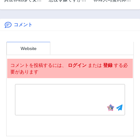
様から祝福を!～い
略対象の様子が異
娘 養蜂家と蜜薬師
え、手持ちの異能
常すぎる＠ＣＯＭ
の花嫁
があるので結構で
ＩＣ
す～@COMIC
コメント
Website
コメントを投稿するには、
ログイン
または
登録
する必
要があります