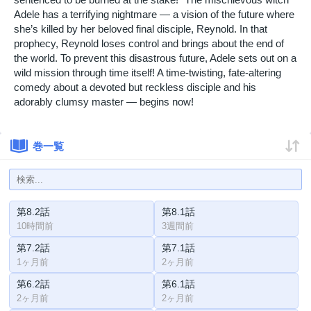
Adele has a terrifying nightmare — a vision of the future where
she’s killed by her beloved final disciple, Reynold. In that
prophecy, Reynold loses control and brings about the end of
the world. To prevent this disastrous future, Adele sets out on a
wild mission through time itself! A time-twisting, fate-altering
comedy about a devoted but reckless disciple and his
adorably clumsy master — begins now!
巻一覧
第8.2話
第8.1話
10時間前
3週間前
第7.2話
第7.1話
1ヶ月前
2ヶ月前
第6.2話
第6.1話
2ヶ月前
2ヶ月前