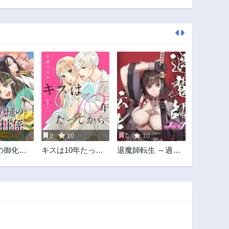
0
10
0
10
の御化粧
キスは10年たって
退魔師転生 ～過酷
の世だっ
から
なエロゲ世界でキ
タクは趣
ツネ顔の関西弁な
たいので
性悪男はどないす
MIC
りゃええですか?～