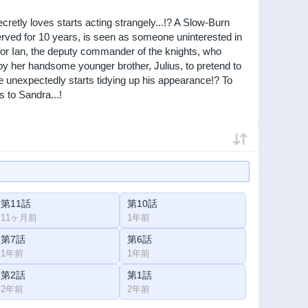
retly loves starts acting strangely...!? A Slow-Burn
ved for 10 years, is seen as someone uninterested in
for Ian, the deputy commander of the knights, who
y her handsome younger brother, Julius, to pretend to
he unexpectedly starts tidying up his appearance!? To
 to Sandra...!
第11話
第10話
11ヶ月前
1年前
第7話
第6話
1年前
1年前
第2話
第1話
2年前
2年前