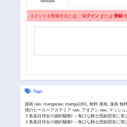
Website
コメントを投稿するには、
ログイン
または
登録
す
Tags
漫画 raw
,
mangaraw
,
manga1001
,
無料 漫画
,
漫画 無
僕のヒーローアカデミア raw
,
アオアシ raw
,
マッシュル
ド真面目侍女の婚約騒動! ～無口な騎士団副団長に実
ド真面目侍女の婚約騒動! ～無口な騎士団副団長に実は