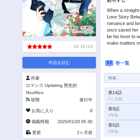
When a straight-
Love Story Betw
romance and lon
once saved her 
be his lover to 
make matters mo
10
/
10
(
10
)
作品を読む
巻一覧
作家
ロマンス
Updating
歴史的
NicoNico
第14話
2ヶ月前
状態
進行中
第9話
お気に入り
0
1年前
掲載時期
2025/01/20 05:30
第5話
1年前
更新
2ヶ月前