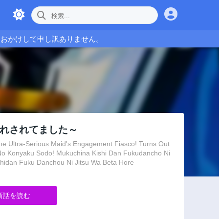
をおかけして申し訳ありません。
惚れされてました～
s Maid's Engagement Fiasco! Turns Out
 No Konyaku Sodo! Mukuchina Kishi Dan Fukudancho Ni
shidan Fuku Danchou Ni Jitsu Wa Beta Hore
新話を読む