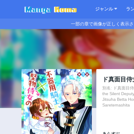
ジャンル
ラ
一部の章で画像が正しく表示さ
ド真面目侍
別名: ド真面目侍女の
the Silent Depu
Jitsuha Betta H
Saretemashita
あらすじ