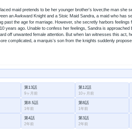
laced maid pretends to be her younger brother's lover,the man she sec
een an Awkward Knight and a Stoic Maid Sandra, a maid who has ser
g past the age for marriage. However, she secretly harbors feelings 
10 years ago. Unable to confess her feelings, Sandra is approached b
ward off unwanted female attention. But when Ian witnesses this act, 
re complicated, a marquis's son from the knights suddenly proposes
第13話
第12話
9ヶ月前
10ヶ月前
第8.5話
第8話
1年前
1年前
第4話
第3話
2年前
2年前