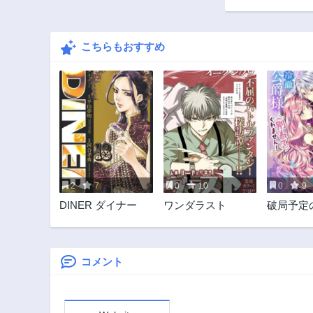
こちらもおすすめ
2
7
0
10
0
9
DINER ダイナー
ワンダラスト
破局予定
はずが、
様が別れ
せん!
コメント