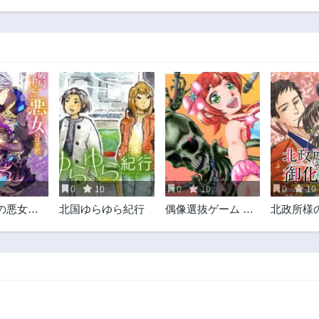
0
10
0
10
0
10
の悪女の
北国ゆらゆら紀行
偶像選抜ゲーム ～
北政所様
冷徹公爵
これから推しが他
係〜戦国
てくれま
界します～
て美容オ
味に生き
す〜@CO