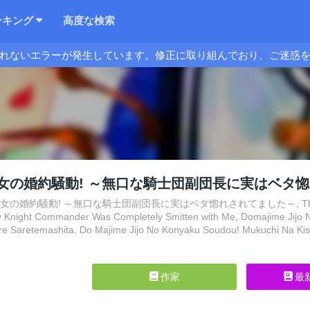
ンキング
高度な検索
れないエラーが発生しています。修正に取り組んでおり、ご迷惑
女の婚約騒動! ～無口な騎士団副団長に実はベタ
婚約騒動! ～無口な騎士団副団長に実はベタ惚れされてました～, The Ultra-Seriou
ty Knight Commander Was Completely Smitten with Me, Domajime Jijo
ore Saretemashita, Do Majime Jijo No Konyaku Soudou! Mukuchi Na Ki
作家
最