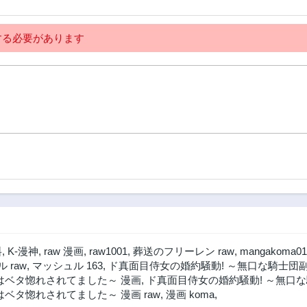
る必要があります
料
,
K-漫神
,
raw 漫画
,
raw1001
,
葬送のフリーレン raw
,
mangakoma01
 raw
,
マッシュル 163
,
ド真面目侍女の婚約騒動! ～無口な騎士団副
はベタ惚れされてました～ 漫画
,
ド真面目侍女の婚約騒動! ～無口な
ベタ惚れされてました～ 漫画 raw
,
漫画 koma
,