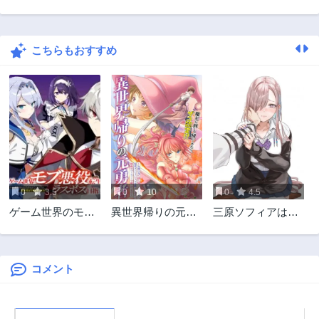
第22話
第21話
9ヶ月前
9ヶ月前
こちらもおすすめ
第20話
第19話
10ヶ月前
11ヶ月前
第18話
第17話
11ヶ月前
1年前
第16話
第15話
1年前
1年前
第14話
第13話
1年前
1年前
0
3.5
0
10
0
4.5
第12話
第11話
ゲーム世界のモブ
異世界帰りの元勇
三原ソフィアは怖
1年前
1年前
悪役に転生したの
者 ～女神の力で持
ガール
第10話
第9話
でラスボスを目指
ち帰ったアイテム
1年前
1年前
してみた ～なぜか
で現代ダンジョン
歴代最高の名君と
をソロ攻略するは
コメント
第8話
第7話
崇められているん
ずが何故かパーテ
1年前
2年前
ですが、誰か理由
ィーを組んでます
第6話
第5話
を教えてください!
～