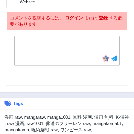
Website
～
2年前
2年前
第4話
第3話
コメントを投稿するには、
ログイン
または
登録
する必
2年前
2年前
要があります
第2話
第1話
2年前
2年前
Tags
漫画 raw
,
mangaraw
,
manga1001
,
無料 漫画
,
漫画 無料
,
K-漫神
,
raw 漫画
,
raw1001
,
葬送のフリーレン raw
,
mangakoma01
,
mangakoma
,
呪術廻戦 raw
,
ワンピース raw
,