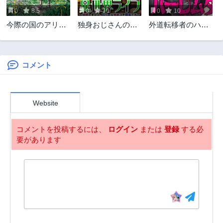
0
8.5
0
10
0
10
今際の国のアリス
独身おじさんの異
外道転移者のハー
RETRY
世界ライフ～結婚
レムダンジョン製
しません、フリー
作記
な独身こそ最高で
す～
コメント
Website
コメントを投稿するには、
ログイン
または
登録
する必
要があります