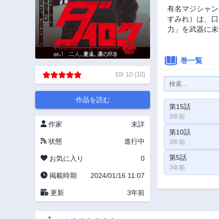
有名マジシャン
すみれ）は、口
力」を武器に未
巻一覧
10
/
10
(
10
)
作品を読む
第15話
3年前
作家
未詳
第10話
状態
進行中
3年前
第5話
お気に入り
0
3年前
掲載時期
2024/01/16 11:07
更新
3年前