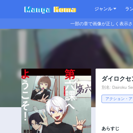
ジャンル
ラ
一部の章で画像が正しく表示さ
ダイロクセ
別名: Dairoku S
アクション・ア
あらすじ