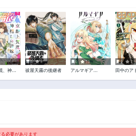
0
4
0
10
0
7.5
茂、神隠
祓屋天霧の後継者
アルマギア
田中のア
Episode.0
年齢=彼
の魔法使
る必要があります