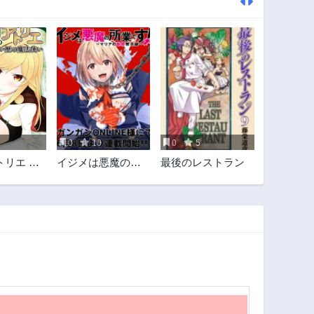
0
10
0
5
トリエ ～
イジメは悪魔の所
最後のレストラン
女いない歴
業です! ～マリアの
い～
断罪黙示録～