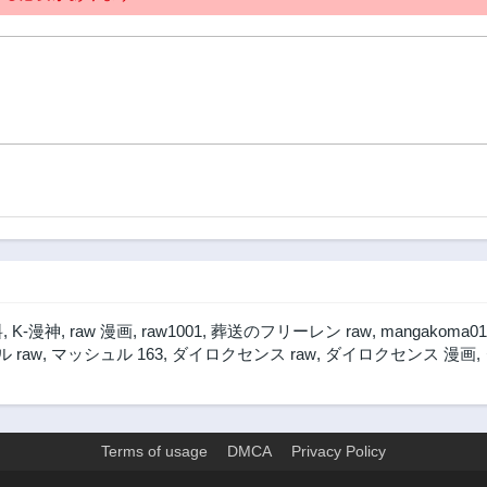
料
,
K-漫神
,
raw 漫画
,
raw1001
,
葬送のフリーレン raw
,
mangakoma01
 raw
,
マッシュル 163
,
ダイロクセンス raw
,
ダイロクセンス 漫画
,
Terms of usage
DMCA
Privacy Policy