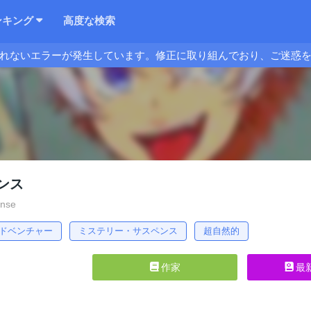
ンキング
高度な検索
れないエラーが発生しています。修正に取り組んでおり、ご迷惑
ンス
ense
ドベンチャー
ミステリー・サスペンス
超自然的
作家
最