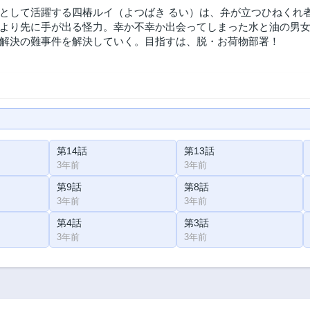
として活躍する四椿ルイ（よつばき るい）は、弁が立つひねくれ
より先に手が出る怪力。幸か不幸か出会ってしまった水と油の男
解決の難事件を解決していく。目指すは、脱・お荷物部署！
第14話
第13話
3年前
3年前
第9話
第8話
3年前
3年前
第4話
第3話
3年前
3年前