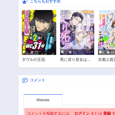
こちらもおすすめ
0
10
0
10
0
10
ダヴルの王冠
死に戻り皇女は前
京都上賀
世の夫の初恋を成
しの許嫁
就させるため、身
代わりの死を望む
コメント
Website
コメントを投稿するには、
ログイン
または
登録
す