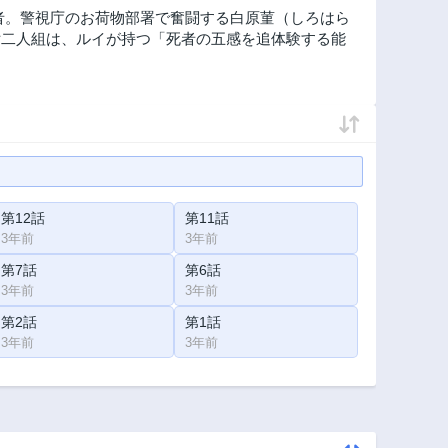
者。警視庁のお荷物部署で奮闘する白原菫（しろはら
女二人組は、ルイが持つ「死者の五感を追体験する能
第12話
第11話
3年前
3年前
第7話
第6話
3年前
3年前
第2話
第1話
3年前
3年前